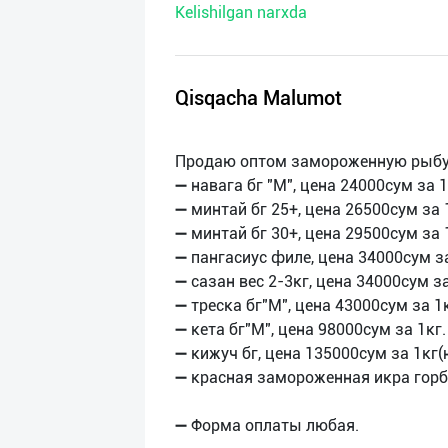
Kelishilgan narxda
нас
Техническая
поддержка
Qisqacha Malumot
Поделиться
Продаю оптом замороженную рыбу
приложением
➖ навага бг "М", цена 24000сум за 1
➖ минтай бг 25+, цена 26500сум за 
Выход
➖ минтай бг 30+, цена 29500сум за 
о
➖ пангасиус филе, цена 34000сум за
➖ сазан вес 2-3кг, цена 34000сум за
➖ треска бг"М", цена 43000сум за 1к
➖ кета бг"М", цена 98000сум за 1кг.
➖ кижуч бг, цена 135000сум за 1кг(
➖ красная замороженная икра горбу