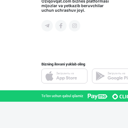
Продаю замороже
Oziqovqat.com
biznes platformasi
mijozlar va yetkazib beruvchilar
uchun uchrashuv joyi.
Toshkent shahri
"Маэстро" бренд
Toshkent shahri
Bizning ilovani yuklab oling
Продаю замороже
Toshkent shahri
To'lov uchun qabul qilamiz
"Bubble Hero" б
Toshkent shahri