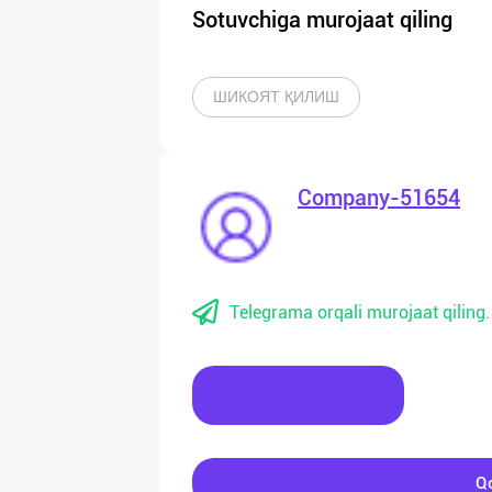
Sotuvchiga murojaat qiling
ШИКОЯТ ҚИЛИШ
Company-51654
Telegrama orqali murojaat qiling.
Xabar yozing
Qo