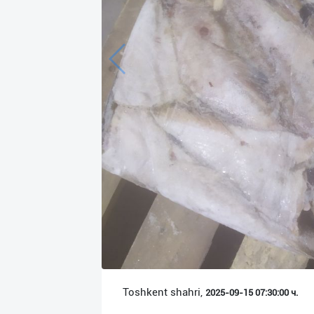
Язык
Личные
данные
Новости
2
Чаты
История
реферальных
переходов
Условия
использования
FAQ
Toshkent shahri,
2025-09-15 07:30:00 ч.
О