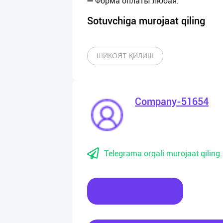
Sotuvchiga murojaat qiling
ШИКОЯТ ҚИЛИШ
Company-51654
Telegrama orqali murojaat qiling.
Xabar yozing