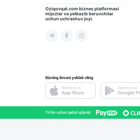
"Hilol" ва "Mae
Oziqovqat.com
biznes platformasi
mijozlar va yetkazib beruvchilar
uchun uchrashuv joyi.
Toshkent shahri
Картофель свежи
Toshkent shahri
Bizning ilovani yuklab oling
"MMM SUBH корхо
Andijon viloyati
To'lov uchun qabul qilamiz
Продаю замороже
Toshkent shahri