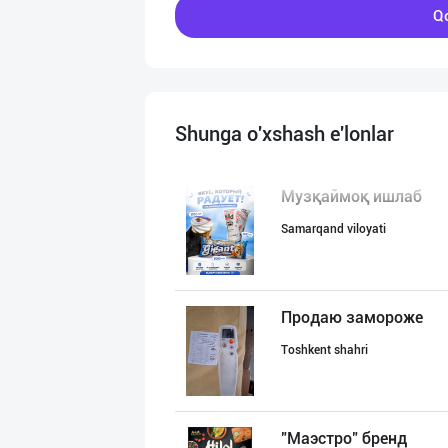
Qo
Shunga o'xshash e'lonlar
Музқаймоқ ишлаб
Samarqand viloyati
Продаю замороже
Toshkent shahri
"Маэстро" бренд