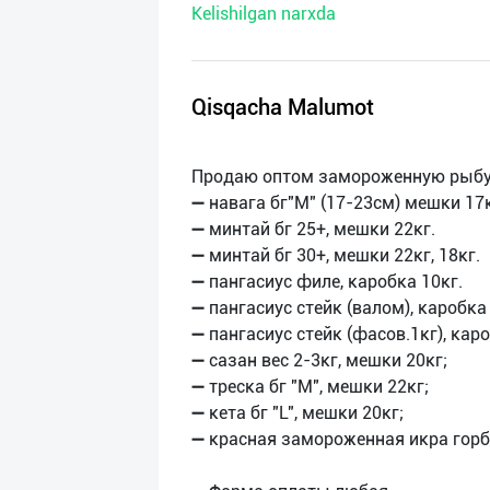
Kelishilgan narxda
нас
Техническая
поддержка
Qisqacha Malumot
Поделиться
Продаю оптом замороженную рыбу
приложением
➖ навага бг"М" (17-23см) мешки 17к
➖ минтай бг 25+, мешки 22кг.
Выход
➖ минтай бг 30+, мешки 22кг, 18кг.
о
➖ пангасиус филе, каробка 10кг.
➖ пангасиус стейк (валом), каробка 
➖ пангасиус стейк (фасов.1кг), каро
➖ сазан вес 2-3кг, мешки 20кг;
➖ треска бг "М", мешки 22кг;
➖ кета бг "L", мешки 20кг;
➖ красная замороженная икра горб