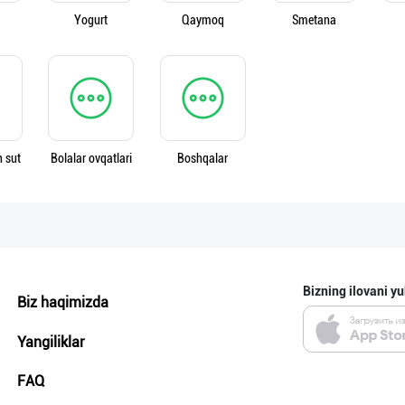
Yogurt
Qaymoq
Smetana
n sut
Bolalar ovqatlari
Boshqalar
Bizning ilovani yu
Biz haqimizda
Yangiliklar
FAQ