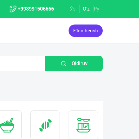
+998991506666
Ўз
O'z
Ру
E'lon berish
Qidiruv