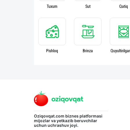
Tuxum
Sut
Qatiq
Язык
Личные
данные
Новости
Pishloq
Brinza
Quyultirilga
2
Чаты
История
реферальных
переходов
Условия
использования
Oziqovqat.com
biznes platformasi
mijozlar va yetkazib beruvchilar
FAQ
uchun uchrashuv joyi.