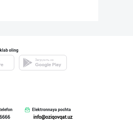
klab oling
telefon
Elektronnaya pochta
6666
info@oziqovqat.uz