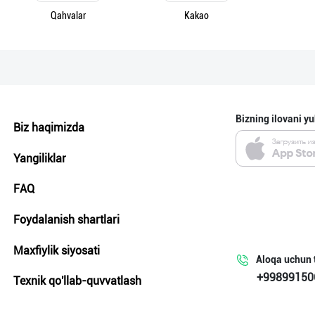
Qahvalar
Kakao
Bizning ilovani yu
Biz haqimizda
Yangiliklar
FAQ
Foydalanish shartlari
Maxfiylik siyosati
Aloqa uchun 
+99899150
Texnik qo'llab-quvvatlash