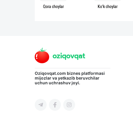
Qora choylar
Ko'k choylar
Язык
Личные
данные
Новости
2
Чаты
Oziqovqat.com
biznes platformasi
История
mijozlar va yetkazib beruvchilar
реферальных
uchun uchrashuv joyi.
переходов
Условия
использования
FAQ