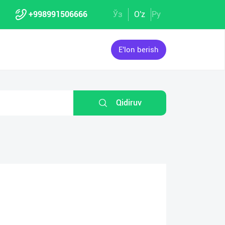
+998991506666
Ўз
O'z
Ру
E'lon berish
Qidiruv