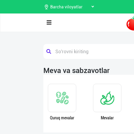
Barcha viloyatlar
Поиск
Мои
объявления
Продаю
Meva va sabzavotlar
Избранные
Покупаю
Мой
Предоставляю
баланс
услуги
Мои
Quruq mevalar
Mevalar
подписки