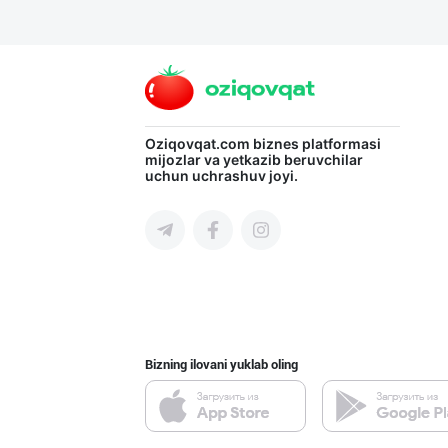
Язык
Личные
данные
Новости
Oziqovqat.com
biznes platformasi
mijozlar va yetkazib beruvchilar
2
Чаты
uchun uchrashuv joyi.
История
реферальных
переходов
Условия
использования
Bizning ilovani yuklab oling
FAQ
О