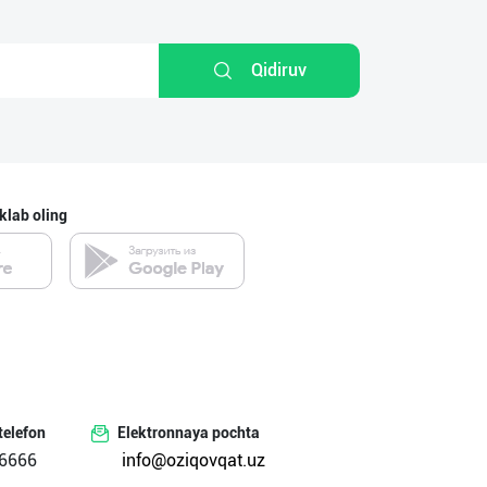
Qidiruv
klab oling
telefon
Elektronnaya pochta
6666
info@oziqovqat.uz