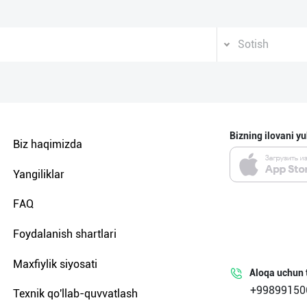
Sotish
Bizning ilovani yu
Biz haqimizda
Yangiliklar
FAQ
Foydalanish shartlari
Maxfiylik siyosati
Aloqa uchun 
+99899150
Texnik qo'llab-quvvatlash