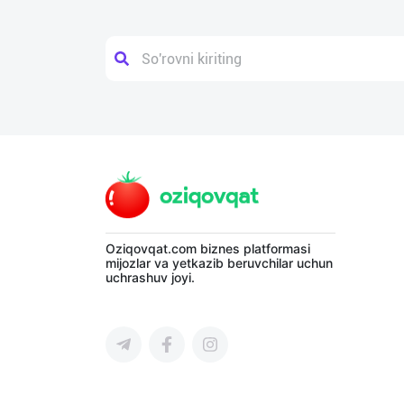
Поиск
Мои
объявления
Продаю
Избранные
Покупаю
Мой
Предоставляю
баланс
услуги
Мои
Oziqovqat.com
biznes platformasi
mijozlar va yetkazib beruvchilar uchun
подписки
uchrashuv joyi.
Язык
Личные
данные