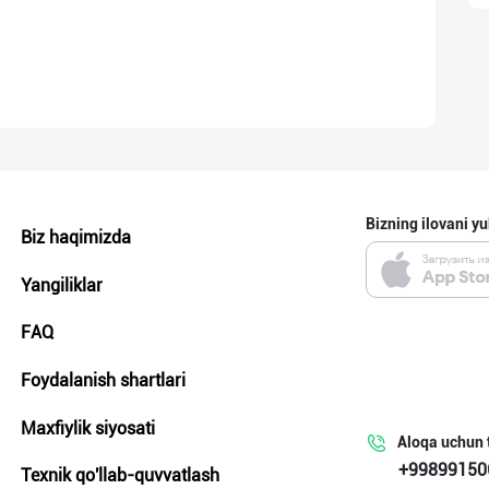
Bizning ilovani yu
Biz haqimizda
Yangiliklar
FAQ
Foydalanish shartlari
Maxfiylik siyosati
Aloqa uchun 
+99899150
Texnik qo'llab-quvvatlash