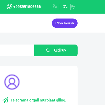
+998991506666
Ўз
O'z
Ру
E'lon berish
Qidiruv
Telegrama orqali murojaat qiling.