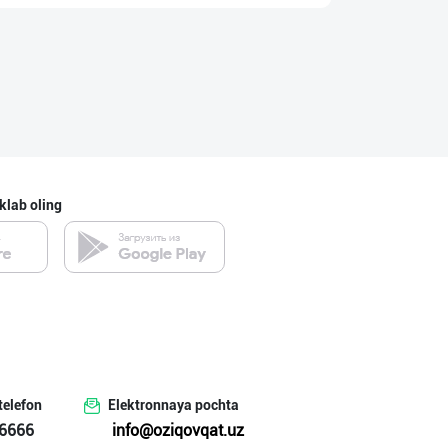
Бозорда талаб ю
Toshkent shahri
Ўзбекистонда ил
Toshkent shahri
klab oling
Полкангизда сек
Toshkent shahri
"OLMAZOR BARAKA
telefon
Elektronnaya pochta
Toshkent shahri
6666
info@oziqovqat.uz