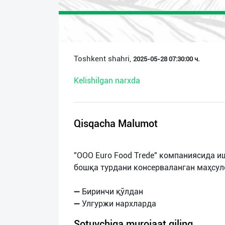
О
нас
Техническая
Toshkent shahri,
2025-05-28 07:30:00 ч.
поддержка
Kelishilgan narxda
Поделиться
приложением
Qisqacha Malumot
Выход
о
"OOO Euro Food Trede" компаниясида и
бошқа турдани консерваланган маҳсу
➖ Биринчи қўлдан
Sotuvchiga murojaat qiling