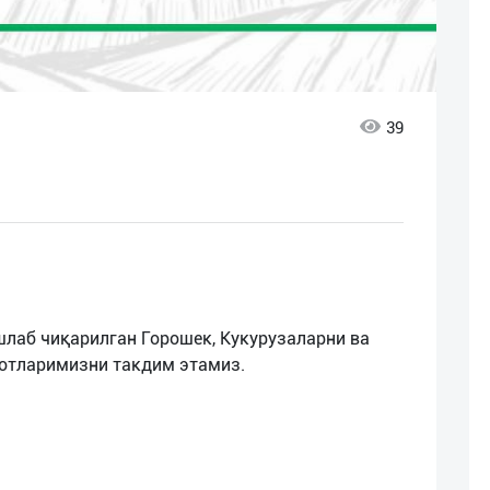
39
шлаб чиқарилган Горошек, Кукурузаларни ва
лотларимизни такдим этамиз.