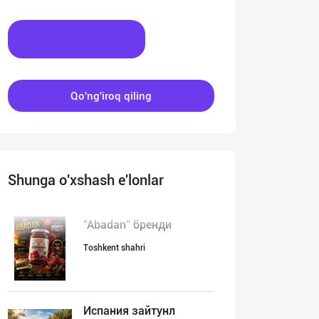
Xabar yozing
Qo'ng'iroq qiling
Shunga o'xshash e'lonlar
"Abadan" бренди
Toshkent shahri
Испания зайтунл