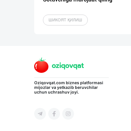
ШИКОЯТ ҚИЛИШ
Oziqovqat.com
biznes platformasi
mijozlar va yetkazib beruvchilar
uchun uchrashuv joyi.