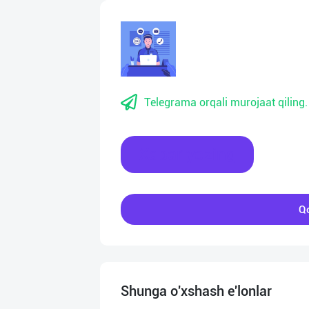
Telegrama orqali murojaat qiling.
Xabar yozing
Qo
Shunga o'xshash e'lonlar