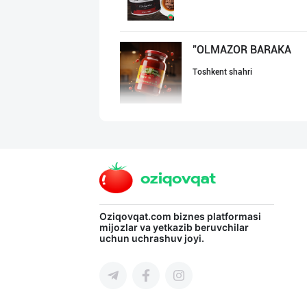
"OLMAZOR BARAKA
Toshkent shahri
Энг Арзон Нархд
Toshkent shahri
Ўзбекистоннинг
Oziqovqat.com
biznes platformasi
mijozlar va yetkazib beruvchilar
uchun uchrashuv joyi.
Toshkent shahri
Ўзбекистонда иш