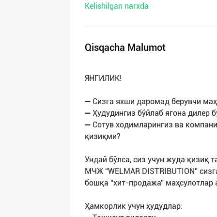
Kelishilgan narxda
нас
Техническая
поддержка
Qisqacha Malumot
Поделиться
ЯНГИЛИК!
приложением
➖ Сизга яхши даромад берувчи маҳ
Выход
➖ Ҳудудингиз бўйлаб ягона дилер 
о
➖ Сотув ходимларингиз ва компани
қизиқми?
Ундай бўлса, сиз учун жуда қизиқ 
МЧЖ “WELMAR DISTRIBUTION” сизга
бошқа “хит-продажа” маҳсулотлар 
Ҳамкорлик учун ҳудудлар: