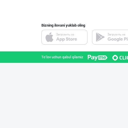
Toshkent shahri
Bizning ilovani yuklab oling
"Бисёр" брендид
Toshkent shahri
To'lov uchun qabul qilamiz
Уксус овощной 9
Toshkent shahri
Бозорда талаб ю
Toshkent shahri