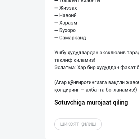
➖ Тошкент вилояти
➖ Жиззах
➖ Навоий
➖ Хоразм
➖ Бухоро
➖ Самарқанд
Ушбу ҳудудлардан эксклюзив тарз
таклиф қиламиз!
Эслатма: Ҳар бир ҳудуддан фақат 
(Агар қўнғироғингизга вақтли жавоб
Sotuvchiga murojaat qiling
ШИКОЯТ ҚИЛИШ