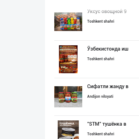
Уксус овощной 9
Toshkent shahri
Ўзбекистонда иш
Toshkent shahri
Сифатли жанду в
Andijon viloyati
"STM" тушёнка в
Toshkent shahri