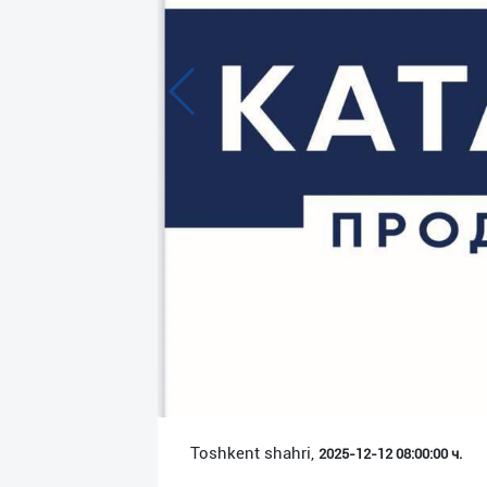
Язык
Личные
данные
Новости
2
Чаты
История
реферальных
переходов
Условия
использования
FAQ
Toshkent shahri,
2025-12-12 08:00:00 ч.
О