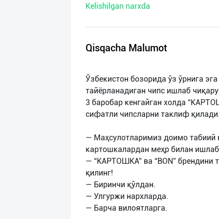
Kelishilgan narxda
нас
Техническая
поддержка
Qisqacha Malumot
Поделиться
Ўзбекистон бозорида ўз ўрнига эг
приложением
тайёрланадиган чипс ишлаб чиқару
3 баробар кенгайган холда “КАРТО
Выход
сифатли чипсларни таклиф қилади
о
— Маҳсулотларимиз доимо табиий в
картошкалардан меҳр билан ишлаб
— “КАРТОШКА” ва “BON” брендини т
қилинг!
— Биринчи қўлдан.
— Улгуржи нархларда.