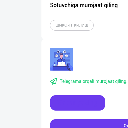
Sotuvchiga murojaat qiling
ШИКОЯТ ҚИЛИШ
Telegrama orqali murojaat qiling.
Xabar yozing
Qo