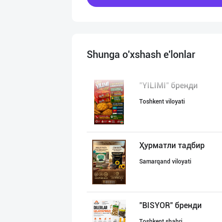
Shunga o'xshash e'lonlar
"YILIMI" бренди
Toshkent viloyati
Ҳурматли тадбир
Samarqand viloyati
"BISYOR" бренди
Toshkent shahri