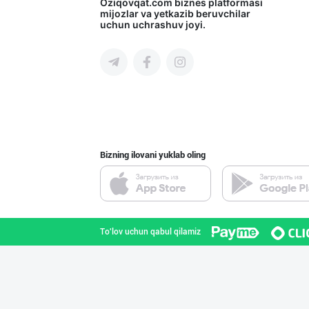
ULFAT — PREMIUM
Oziqovqat.com
biznes platformasi
mijozlar va yetkazib beruvchilar
uchun uchrashuv joyi.
Toshkent shahri
"SuxoGrand" бре
Samarqand viloyati
Bizning ilovani yuklab oling
AMUR QURT — ЎЗБ
Samarqand viloyati
To'lov uchun qabul qilamiz
Диққат! Дилерла
Toshkent shahri