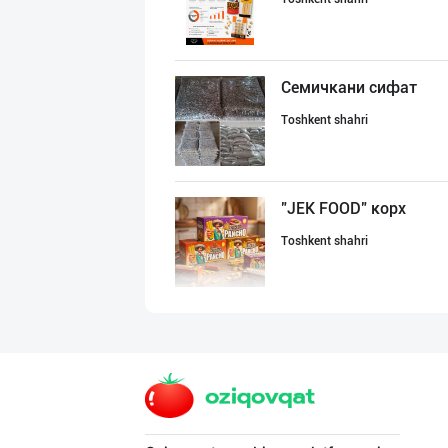
Семичкани сифат
Toshkent shahri
"JEK FOOD" корх
Toshkent shahri
"SEZAM-EKO" кор
Andijon viloyati