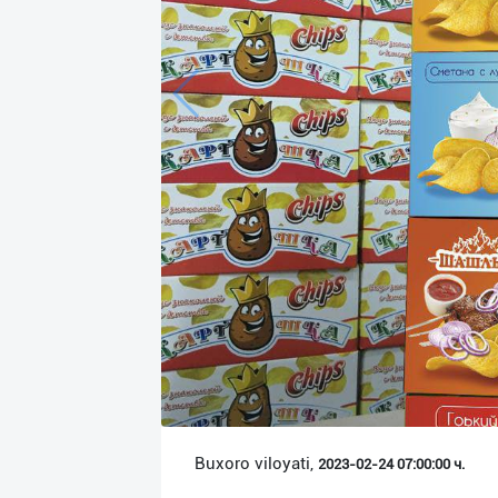
Язык
Личные
данные
Новости
2
Чаты
История
реферальных
переходов
Условия
использования
FAQ
Buxoro viloyati,
2023-02-24 07:00:00 ч.
О