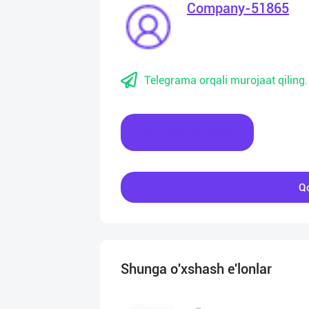
Company-51865
Telegrama orqali murojaat qiling.
Xabar yozing
Qo
Shunga o'xshash e'lonlar