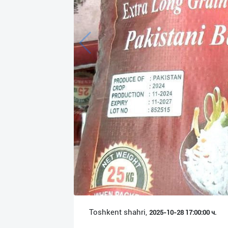
Язык
Личные
данные
Новости
2
Чаты
История
реферальных
переходов
Условия
использования
FAQ
Toshkent shahri,
2025-10-28 17:00:00 ч.
О