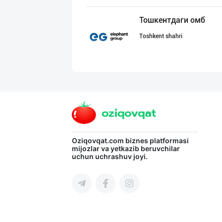
Тошкентдаги омб
Toshkent shahri
"Ravon" бренди
Toshkent shahri
LAZZAT ОШ ТУЗИ
Oziqovqat.com
biznes platformasi
mijozlar va yetkazib beruvchilar
uchun uchrashuv joyi.
Sirdaryo viloyati
HONEYGOLD — ТАБ
Toshkent shahri