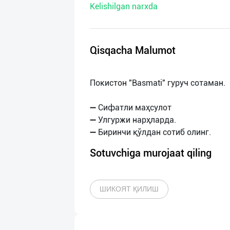
Kelishilgan narxda
нас
Техническая
поддержка
Qisqacha Malumot
Поделиться
Покистон "Basmati" гуруч сотаман.
приложением
➖ Сифатли маҳсулот
Выход
➖ Улгуржи нарҳларда.
о
Sotuvchiga murojaat qiling
ШИКОЯТ ҚИЛИШ