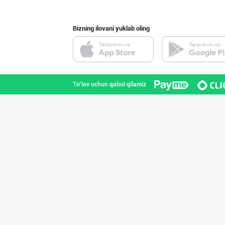
Bizning ilovani yuklab oling
Эрон новвоти —
Toshkent shahri
To'lov uchun qabul qilamiz
"MAKGOLD" бренд
Samarqand viloyati
AROMSA — иннова
Toshkent shahri
Тўғридан-тўғри