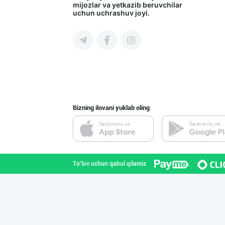
mijozlar va yetkazib beruvchilar
uchun uchrashuv joyi.
Toshkent shahri
Ишлаб чиқараётг
Toshkent shahri
Bizning ilovani yuklab oling
"Щедрость приро
Toshkent shahri
To'lov uchun qabul qilamiz
Дезодорация қил
Toshkent shahri