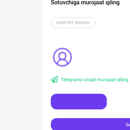
Sotuvchiga murojaat qiling
ШИКОЯТ ҚИЛИШ
Telegrama orqali murojaat qiling.
Xabar yozing
Qo