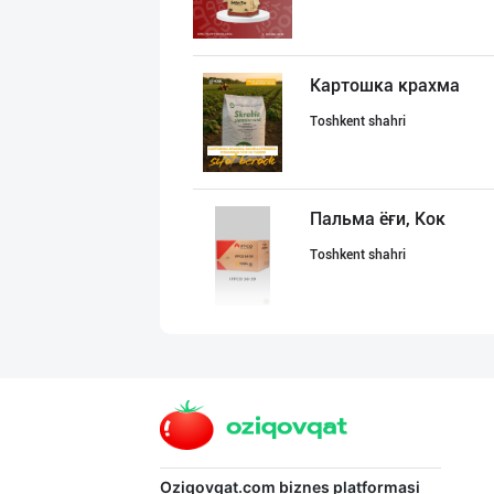
Картошка крахма
Toshkent shahri
Пальма ёғи, Кок
Toshkent shahri
“AFSONA” бренди
Toshkent shahri
Кокос ёғи: ➖ П
Oziqovqat.com
biznes platformasi