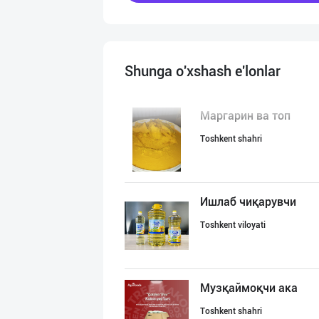
Shunga o'xshash e'lonlar
Маргарин ва топ
Toshkent shahri
Ишлаб чиқарувчи
Toshkent viloyati
Музқаймоқчи ака
Toshkent shahri