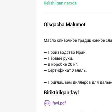
Kelishilgan narxda
нас
Техническая
поддержка
Qisqacha Malumot
Поделиться
Масло сливочное традиционное сл
приложением
➖ Производство Иран.
Выход
➖ Первые руки.
о
➖ В коробке 20 кг.
➖ Сертификат Халяль.
Biriktirilgan fayl
fayl.pdf