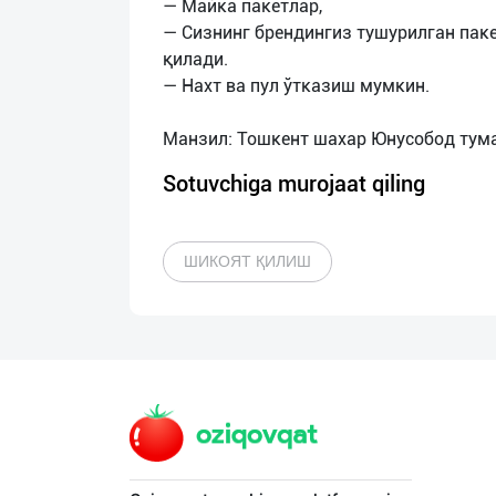
— Майка пакетлар,
— Сизнинг брендингиз тушурилган пак
қилади.
— Нахт ва пул ўтказиш мумкин.
Sotuvchiga murojaat qiling
ШИКОЯТ ҚИЛИШ