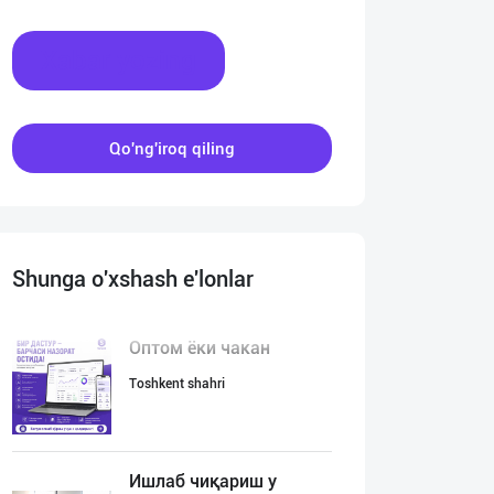
Xabar yozing
Qo'ng'iroq qiling
Shunga o'xshash e'lonlar
Оптом ёки чакан
Toshkent shahri
Ишлаб чиқариш у