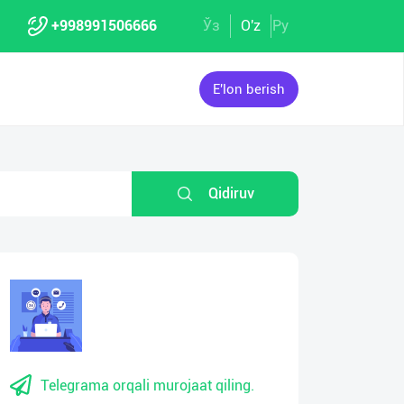
+998991506666
Ўз
O'z
Ру
E'lon berish
Qidiruv
Telegrama orqali murojaat qiling.