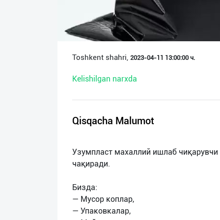
О
нас
Техническая
Toshkent shahri,
2023-04-11 13:00:00 ч.
поддержка
Kelishilgan narxda
Поделиться
приложением
Qisqacha Malumot
Выход
о
Узумпласт махаллий ишлаб чиқарувчи
чақиради.
Бизда:
— Мусор коплар,
— Упаковкалар,