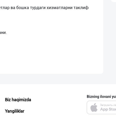
етлар ва бошка турдаги хизматларни таклиф
Bizning ilovani yu
Biz haqimizda
Yangiliklar