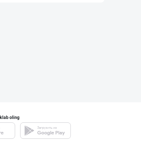
"Gold Teks" тек
Toshkent shahri
Жанубий Корея в
Navoiy viloyati
Улгуржи харидор
Toshkent shahri
klab oling
Диққат! Ўзбекис
Toshkent shahri