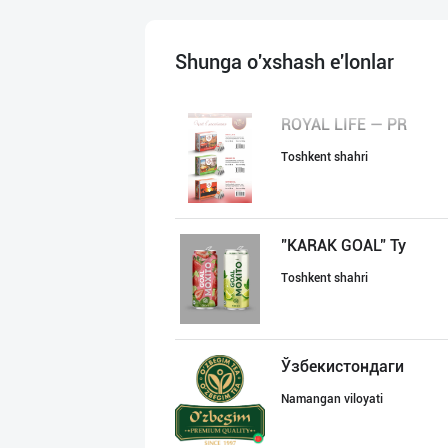
Shunga o'xshash e'lonlar
ROYAL LIFE — PR
Toshkent shahri
"KARAK GOAL" Ту
Toshkent shahri
Ўзбекистондаги
Namangan viloyati