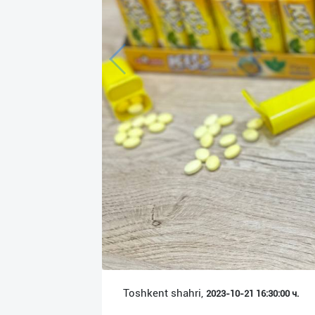
Язык
Личные
данные
Новости
2
Чаты
История
реферальных
переходов
Условия
использования
FAQ
Toshkent shahri,
2023-10-21 16:30:00 ч.
О