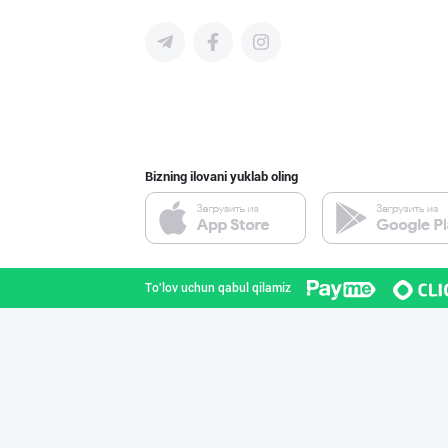
"ALTHAUS GRÜN M
Toshkent shahri
Bizning ilovani yuklab oling
Ўзбекистонда қа
Toshkent shahri
To'lov uchun qabul qilamiz
Ҳурматли тадбир
Toshkent shahri
Legend Classic