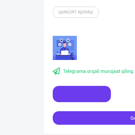
ШИКОЯТ ҚИЛИШ
Telegrama orqali murojaat qiling.
Xabar yozing
Qo