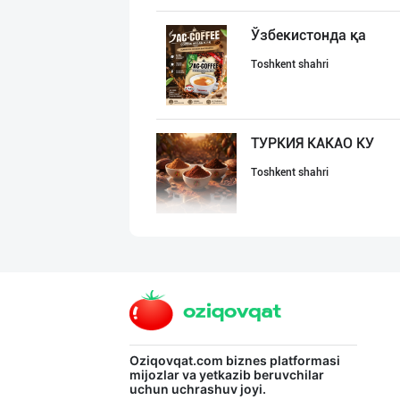
Ўзбекистонда қа
Toshkent shahri
ТУРКИЯ КАКАО КУ
Toshkent shahri
«QASR» ЧОЙЛАРИ
Farg'ona viloyati
"Baw" бренди ос
Oziqovqat.com
biznes platformasi
mijozlar va yetkazib beruvchilar
uchun uchrashuv joyi.
Toshkent shahri