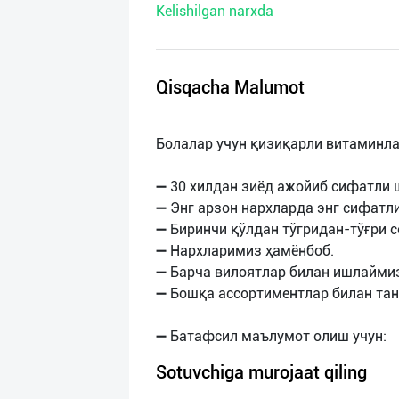
Kelishilgan narxda
нас
Техническая
поддержка
Qisqacha Malumot
Поделиться
Болалар учун қизиқарли витаминла
приложением
➖ 30 хилдан зиёд ажойиб сифатли 
Выход
➖ Энг арзон нархларда энг сифатли
о
➖ Биринчи қўлдан тўгридан-тўғри 
➖ Нархларимиз ҳамёнбоб.
➖ Барча вилоятлар билан ишлайми
➖ Бошқа ассортиментлар билан тан
Sotuvchiga murojaat qiling