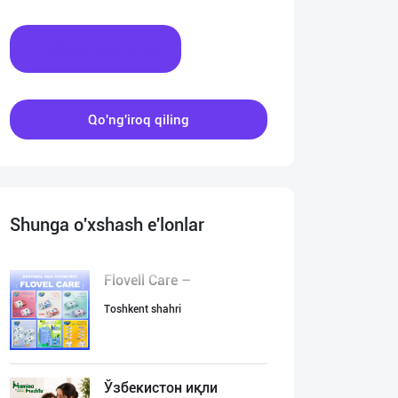
Xabar yozing
Qo'ng'iroq qiling
Shunga o'xshash e'lonlar
Flovell Care –
Toshkent shahri
Ўзбекистон иқли