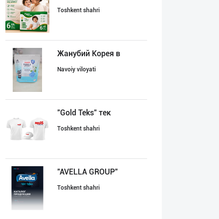
Toshkent shahri
Жанубий Корея в
Navoiy viloyati
"Gold Teks" тек
Toshkent shahri
"AVELLA GROUP"
Toshkent shahri