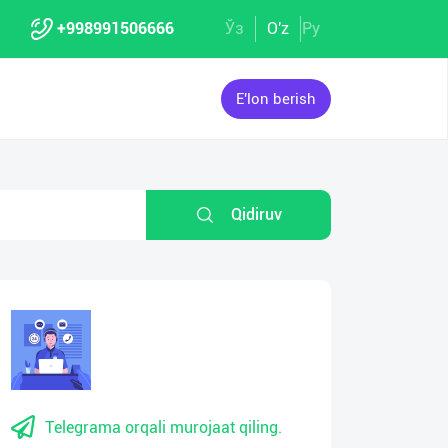
+998991506666
Ўз
O'z
Ру
E'lon berish
Qidiruv
Telegrama orqali murojaat qiling.