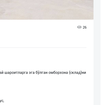
26
й шароитларга эга бўлган омборхона (склад)ни
ус,