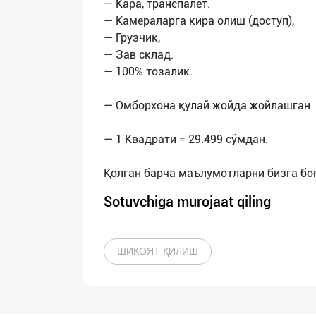
— Кара, транспалет.
— Камераларга кира олиш (доступ),
— Грузчик,
— Зав склад.
— 100% тозалик.
— Омборхона қулай жойда жойлашган.
— 1 Квадрати = 29.499 сўмдан.
Sotuvchiga murojaat qiling
ШИКОЯТ ҚИЛИШ