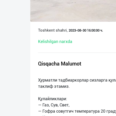
О
нас
Техническая
Toshkent shahri,
2023-08-30 16:00:00 ч.
поддержка
Kelishilgan narxda
Поделиться
приложением
Qisqacha Malumot
Выход
о
Ҳурматли тадбиаркорлар сизларга қула
таклиф этамиз.
Қулайликлари:
— Газ, Сув, Свет,
— Гофра совутгич температура 20 град