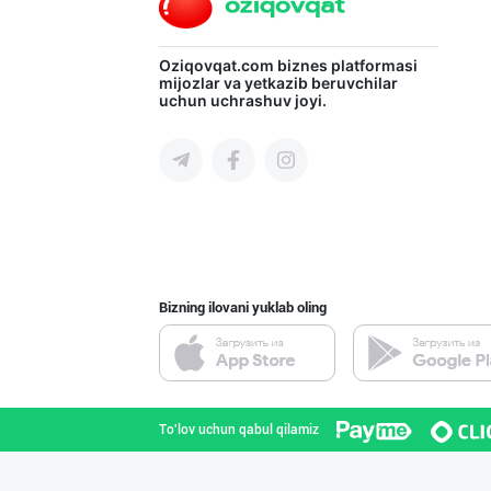
Машҳур PREDO бр
Oziqovqat.com
biznes platformasi
mijozlar va yetkazib beruvchilar
uchun uchrashuv joyi.
Toshkent shahri
Ҳурматли тадбир
Toshkent shahri
Bizning ilovani yuklab oling
Guldon Sharq In
Toshkent shahri
To'lov uchun qabul qilamiz
Улгуржи харидор