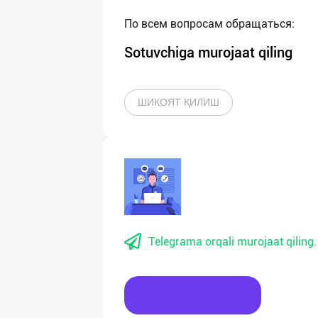
Sotuvchiga murojaat qiling
ШИКОЯТ ҚИЛИШ
Telegrama orqali murojaat qiling.
Xabar yozing