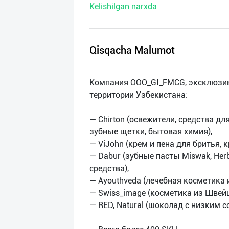
Kelishilgan narxda
нас
Техническая
поддержка
Qisqacha Malumot
Поделиться
Компания ООО_GI_FMCG, эксклюзи
приложением
территории Узбекистана:
Выход
— Chirton (освежители, средства дл
о
зубные щетки, бытовая химия),
— ViJohn (крем и пена для бритья, 
— Dabur (зубные пасты Miswak, Herb
средства),
— Ayouthveda (лечебная косметика 
— Swiss_image (косметика из Швейц
— RED, Natural (шоколад с низким 