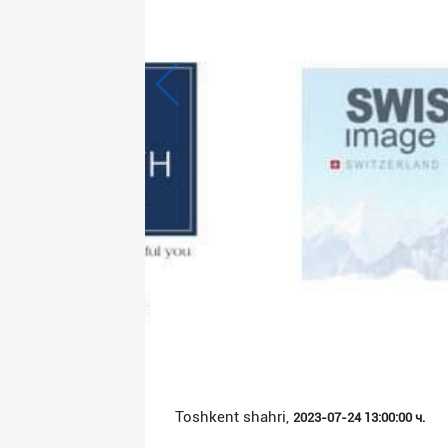
Язык
Личные
данные
Новости
2
Чаты
История
реферальных
переходов
Условия
использования
FAQ
Toshkent shahri,
2023-07-24 13:00:00 ч.
О