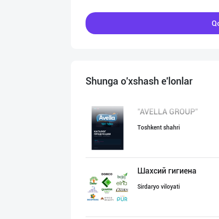
Qo
Shunga o'xshash e'lonlar
"AVELLA GROUP"
Toshkent shahri
Шахсий гигиена
Sirdaryo viloyati