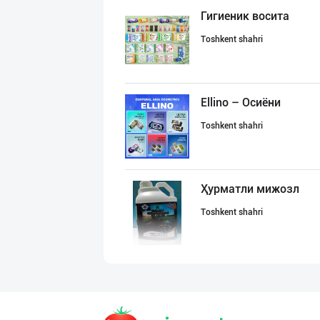
Гигиеник восита
Toshkent shahri
Ellino – Осиёни
Toshkent shahri
Ҳурматли мижозл
Toshkent shahri
Хитойдан тўғрид
Toshkent shahri