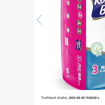
Язык
Личные
данные
Новости
2
Чаты
История
реферальных
переходов
Условия
использования
FAQ
Toshkent shahri,
2023-09-09 15:00:00 ч.
О