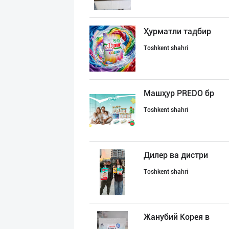
Ҳурматли тадбир
Toshkent shahri
Машҳур PREDO бр
Toshkent shahri
Дилер ва дистри
Toshkent shahri
Жанубий Корея в