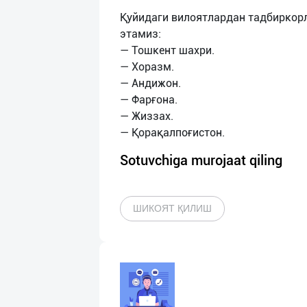
Қуйидаги вилоятлардан тадбиркор
этамиз:
— Тошкент шахри.
— Хоразм.
— Андижон.
— Фарғона.
— Жиззах.
Sotuvchiga murojaat qiling
ШИКОЯТ ҚИЛИШ