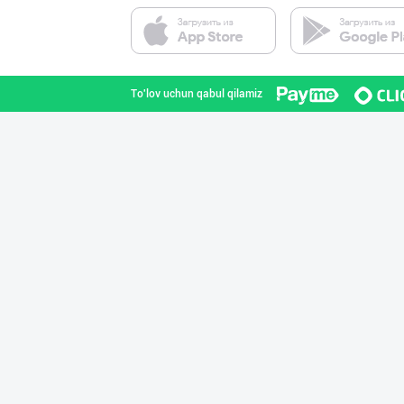
Ўзбекистон иқли
Toshkent shahri
To'lov uchun qabul qilamiz
Диққат! Ўзбекис
Toshkent shahri
Улгуржи харидор
Toshkent shahri
Шахсий гигиена
Sirdaryo viloyati