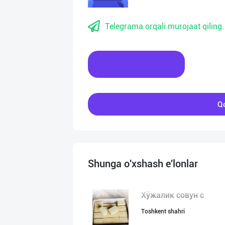
Telegrama orqali murojaat qiling.
Xabar yozing
Qo
Shunga o'xshash e'lonlar
Хўжалик совун с
Toshkent shahri