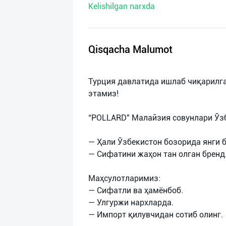
Kelishilgan narxda
нас
Техническая
поддержка
Qisqacha Malumot
Поделиться
Турция давлатида ишлаб чиқарилг
приложением
этамиз!
Выход
“POLLARD" Малайзия совунлари Ўзб
о
— Ҳали Ўзбекистон бозорида янги б
— Сифатини жаҳон тан олган бренд
Маҳсулотларимиз:
— Сифатли ва ҳамёнбоб.
— Улгуржи нархларда.
— Импорт қилувчидан сотиб олинг.