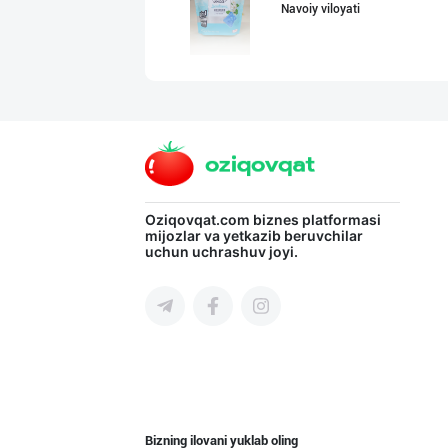
Navoiy viloyati
Ҳурматли мижозл
Toshkent shahri
Гигиеник восита
Oziqovqat.com
biznes platformasi
mijozlar va yetkazib beruvchilar
uchun uchrashuv joyi.
Toshkent shahri
"Gold Teks" тек
Toshkent shahri
Bizning ilovani yuklab oling