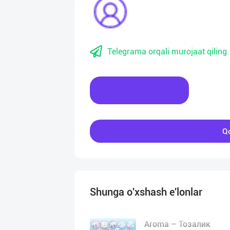
Telegrama orqali murojaat qiling.
Xabar yozing
Qo
Shunga o'xshash e'lonlar
Aroma – Тозалик