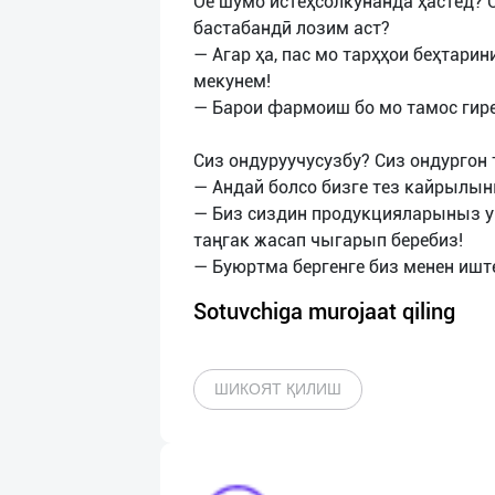
Оё шумо истеҳсолкунанда ҳастед? О
бастабандӣ лозим аст?
— Агар ҳа, пас мо тарҳҳои беҳтарин
мекунем!
— Барои фармоиш бо мо тамос гире
Сиз ондуруучусузбу? Сиз ондургон 
— Андай болсо бизге тез кайрылы
— Биз сиздин продукцияларыныз у
таңгак жасап чыгарып беребиз!
Sotuvchiga murojaat qiling
ШИКОЯТ ҚИЛИШ