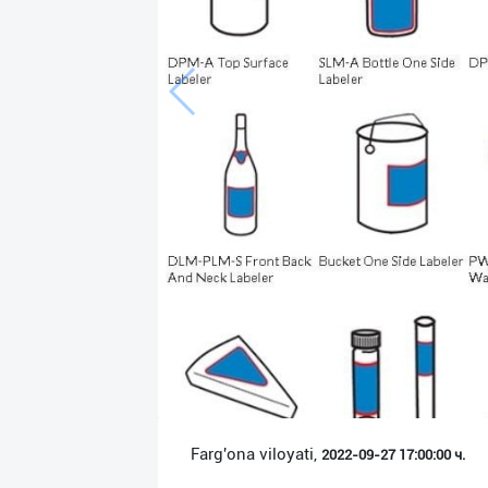
Язык
Личные
данные
Новости
2
Чаты
История
реферальных
переходов
Условия
использования
FAQ
Farg'ona viloyati,
2022-09-27 17:00:00 ч.
О