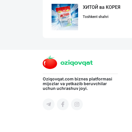
ХИТОЙ ва КОРЕЯ
Toshkent shahri
Хитойдан тўғрид
Toshkent shahri
Гигиеник восита
Oziqovqat.com
biznes platformasi
mijozlar va yetkazib beruvchilar
uchun uchrashuv joyi.
Toshkent shahri
"Gold Teks" тек
Toshkent shahri