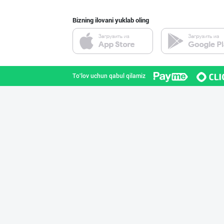
Bizning ilovani yuklab oling
"COLDENT" дан я
Samarqand viloyati
To'lov uchun qabul qilamiz
Ҳурматли мижозл
Toshkent shahri
Ишлаб чиқариш у
Toshkent viloyati
Машҳур PREDO бр