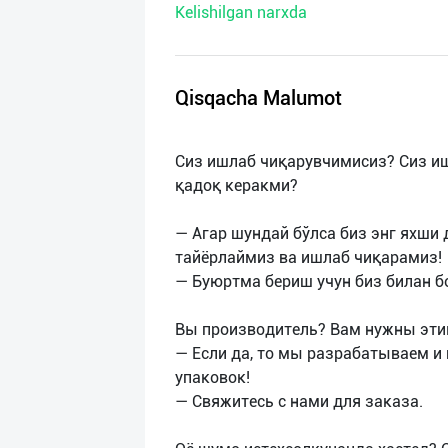
Kelishilgan narxda
нас
Техническая
поддержка
Qisqacha Malumot
Поделиться
Сиз ишлаб чиқарувчимисиз? Сиз иш
приложением
қадоқ керакми?
Выход
— Агар шундай бўлса биз энг яхши
о
тайёрлаймиз ва ишлаб чиқарамиз!
— Буюртма бериш учун биз билан б
Вы производитель? Вам нужны эти
— Если да, то мы разрабатываем и
упаковок!
— Свяжитесь с нами для заказа.