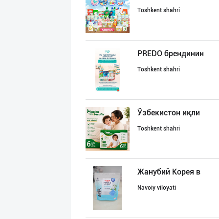
Toshkent shahri
PREDO брендинин
Toshkent shahri
Ўзбекистон иқли
Toshkent shahri
Жанубий Корея в
Navoiy viloyati