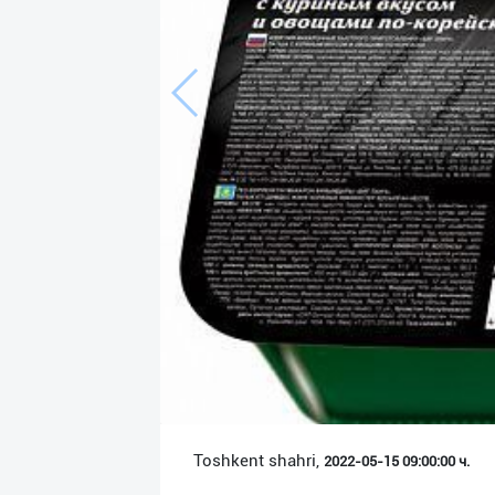
Язык
Личные
данные
Новости
2
Чаты
История
реферальных
переходов
Условия
использования
FAQ
Toshkent shahri,
2022-05-15 09:00:00 ч.
О