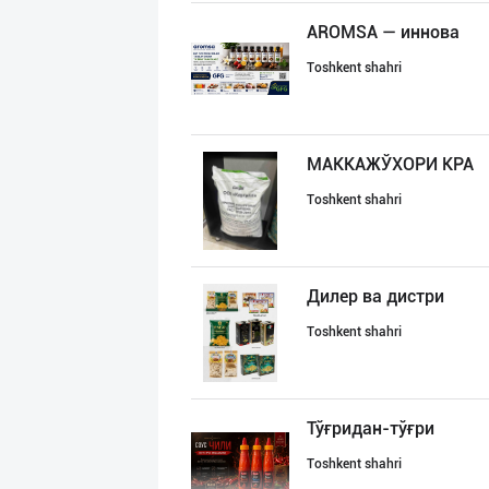
AROMSA — иннова
Toshkent shahri
МАККАЖЎХОРИ КРА
Toshkent shahri
Дилер ва дистри
Toshkent shahri
Тўғридан-тўғри
Toshkent shahri