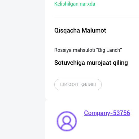
Kelishilgan narxda
нас
Техническая
поддержка
Qisqacha Malumot
Поделиться
приложением
Sotuvchiga murojaat qiling
Выход
о
ШИКОЯТ ҚИЛИШ
Company-53756