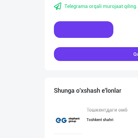
Telegrama orqali murojaat qiling.
Xabar yozing
Qo
Shunga o'xshash e'lonlar
Тошкентдаги омб
Toshkent shahri