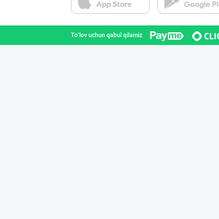
Toshkent shahri
To'lov uchun qabul qilamiz
Вилоятлар учун
Toshkent shahri
Хоразм, Ангрен,
Toshkent shahri
➖ Аскорбиновая
Toshkent shahri