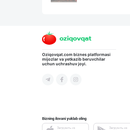
Эрондан келтири
Toshkent shahri
HONEYGOLD — ТАБ
Oziqovqat.com
biznes platformasi
mijozlar va yetkazib beruvchilar
uchun uchrashuv joyi.
Toshkent shahri
"SHAMS PRO FOOD
Toshkent shahri
Bizning ilovani yuklab oling
Ҳудудий дилерла