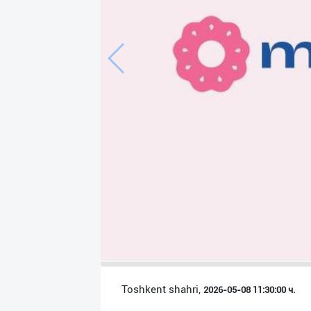
Язык
Личные
данные
Новости
2
Чаты
История
реферальных
переходов
Условия
использования
FAQ
Toshkent shahri,
2026-05-08 11:30:00 ч.
О