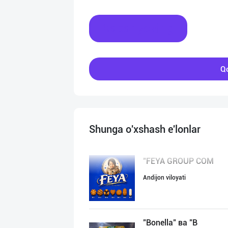
Xabar yozing
Qo
Shunga o'xshash e'lonlar
"FEYA GROUP COM
Andijon viloyati
"Bonella" ва "B