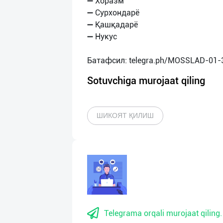
➖ Хоразм
➖ Сурхондарё
➖ Қашқадарё
➖ Нукус
Sotuvchiga murojaat qiling
ШИКОЯТ ҚИЛИШ
Telegrama orqali murojaat qiling.