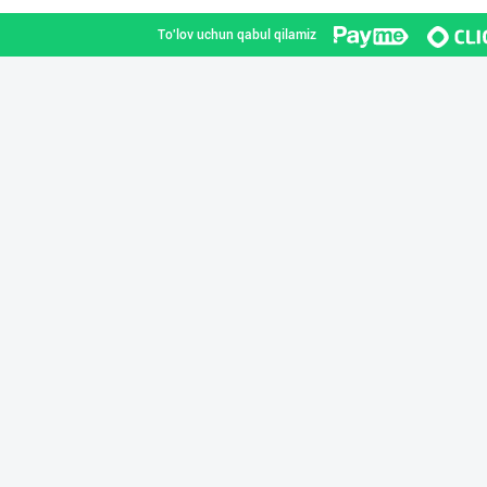
To'lov uchun qabul qilamiz
"Sladkiy marmel
Toshkent shahri
"Hassons" – Ўзб
Toshkent shahri
"Abobil" бренди
Toshkent shahri
GREAT SELL GROU