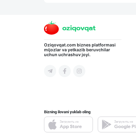
"LOLLI POP", "T
Toshkent shahri
Шоколад мавсуми
Oziqovqat.com
biznes platformasi
mijozlar va yetkazib beruvchilar
uchun uchrashuv joyi.
Toshkent shahri
"Восточная Сказ
Toshkent shahri
Bizning ilovani yuklab oling
“Marvellous swe
Toshkent shahri