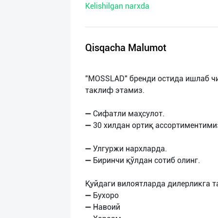
Kelishilgan narxda
нас
Техническая
поддержка
Qisqacha Malumot
Поделиться
"MOSSLAD" бренди остида ишлаб ч
приложением
таклиф этамиз.
Выход
➖ Сифатли маҳсулот.
о
➖ 30 хилдан ортиқ ассортиментими
➖ Улгуржи нархларда.
➖ Биринчи қўлдан сотиб олинг.
Қуйдаги вилоятларда дилерликга т
➖ Бухоро
➖ Навоий