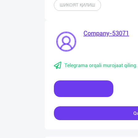
ШИКОЯТ ҚИЛИШ
Company-53071
Telegrama orqali murojaat qiling.
Xabar yozing
Qo