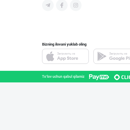
Ҳурматли тадбир
Toshkent shahri
Bizning ilovani yuklab oling
Бозорда оддий ч
Namangan viloyati
To'lov uchun qabul qilamiz
Legend Classic
Toshkent shahri
Биз сизга бутун
Samarqand viloyati