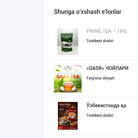
Shunga o'xshash e'lonlar
PRIME TEA — ПРЕ
Toshkent shahri
«QASR» ЧОЙЛАРИ
Farg'ona viloyati
Ўзбекистонда қа
Toshkent shahri