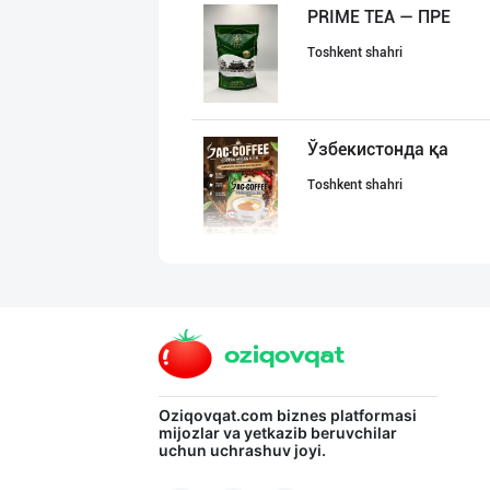
PRIME TEA — ПРЕ
Toshkent shahri
Ўзбекистонда қа
Toshkent shahri
ALTIN MARKA: ➖
Toshkent shahri
"Baw" бренди ос
Oziqovqat.com
biznes platformasi
mijozlar va yetkazib beruvchilar
uchun uchrashuv joyi.
Toshkent shahri