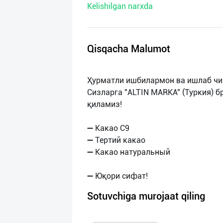
Kelishilgan narxda
нас
Техническая
поддержка
Qisqacha Malumot
Поделиться
Ҳурматли ишбилармон ва ишлаб чи
приложением
Сизларга "ALTIN MARKA" (Туркия) 
қиламиз!
Выход
о
➖ Какао С9
➖ Тертий какао
➖ Какао натуральный
Sotuvchiga murojaat qiling