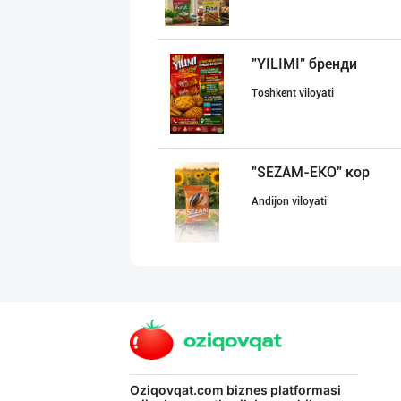
"YILIMI" бренди
Toshkent viloyati
"SEZAM-EKO" кор
Andijon viloyati
Семичкани сифат
Toshkent shahri
"BISYOR" бренди
Oziqovqat.com
biznes platformasi