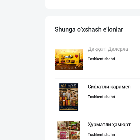
Shunga o'xshash e'lonlar
Диққат! Дилерла
Toshkent shahri
Сифатли карамел
Toshkent shahri
Ҳурматли ҳамюрт
Toshkent shahri