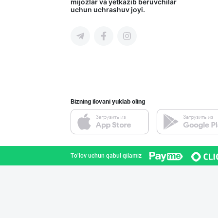
mijozlar va yetkazib beruvchilar
uchun uchrashuv joyi.
Toshkent shahri
"SEZAM-EKO" кор
Andijon viloyati
Bizning ilovani yuklab oling
"SuxoGrand" бре
Samarqand viloyati
To'lov uchun qabul qilamiz
"SABER SNACK" б
Toshkent shahri