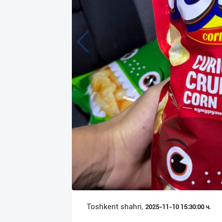
Язык
Личные
данные
Новости
2
Чаты
История
реферальных
переходов
Условия
использования
FAQ
Toshkent shahri,
2025-11-10 15:30:00 ч.
О