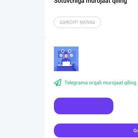
Sotuvchiga murojaat qiling
ШИКОЯТ ҚИЛИШ
Telegrama orqali murojaat qiling.
Xabar yozing
Qo