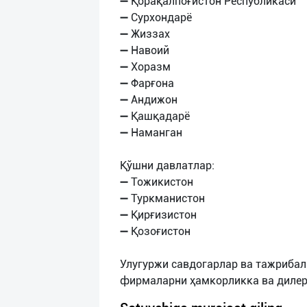
➖ Қорақалпоғистон Республикаси
➖ Сурхондарё
➖ Жиззах
➖ Навоий
➖ Хоразм
➖ Фарғона
➖ Андижон
➖ Қашқадарё
➖ Наманган
Қўшни давлатлар:
➖ Тожикистон
➖ Туркманистон
➖ Қирғизистон
➖ Қозоғистон
Улугуржи савдогарлар ва тажриба