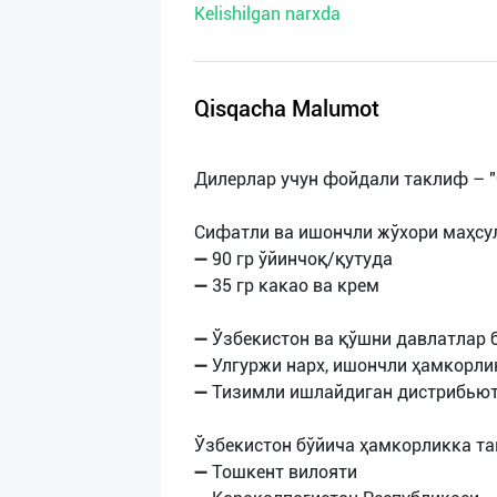
Kelishilgan narxda
нас
Техническая
поддержка
Qisqacha Malumot
Поделиться
Дилерлар учун фойдали таклиф – "
приложением
Сифатли ва ишончли жўхори маҳсу
Выход
➖ 90 гр ўйинчоқ/қутуда
о
➖ 35 гр какао ва крем
➖ Ўзбекистон ва қўшни давлатлар 
➖ Улгуржи нарх, ишончли ҳамкорли
➖ Тизимли ишлайдиган дистрибьют
Ўзбекистон бўйича ҳамкорликка та
➖ Тошкент вилояти