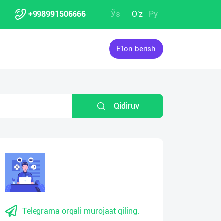
+998991506666
Ўз
O'z
Ру
E'lon berish
Qidiruv
Telegrama orqali murojaat qiling.