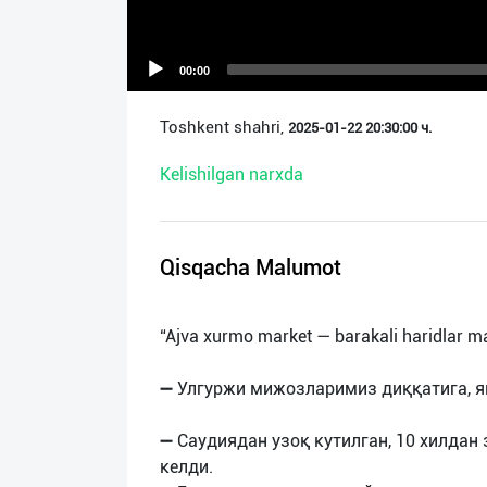
О
нас
00:00
Техническая
Toshkent shahri,
2025-01-22 20:30:00 ч.
поддержка
Kelishilgan narxda
Поделиться
приложением
Qisqacha Malumot
Выход
о
“Ajva xurmo market — barakali haridlar m
➖ Улгуржи мижозларимиз диққатига, я
➖ Саудиядан узоқ кутилган, 10 хилдан
келди.