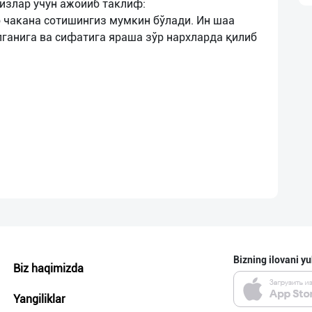
сизлар учун ажойиб таклиф:
 чакана сотишингиз мумкин бўлади. Ин шаа
лганига ва сифатига яраша зўр нархларда қилиб
Bizning ilovani yu
Biz haqimizda
Yangiliklar