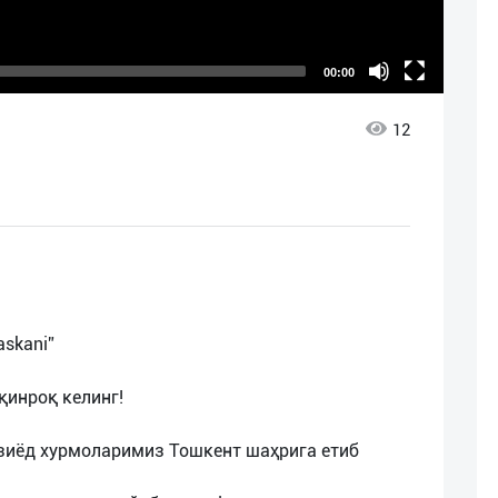
00:00
12
askani”
қинроқ келинг!
 зиёд хурмоларимиз Тошкент шаҳрига етиб