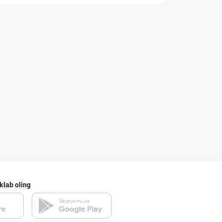
Қанолат махсуло
Toshkent viloyati
Эрон Хурмоси ке
Toshkent shahri
Рамазон яқин!
Toshkent shahri
klab oling
"Euro Food Trad
Toshkent shahri