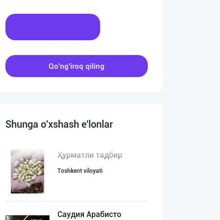
Xabar yozing
Qo'ng'iroq qiling
Shunga o'xshash e'lonlar
Ҳурматли тадбир
Toshkent viloyati
Саудия Арабисто