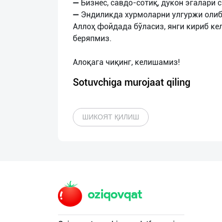
➖ Бизнес, савдо-сотиқ, дўкон эгалари 
➖ Эндиликда хурмоларни улгуржи олиб
Аллоҳ фойдада бўласиз, янги кириб ке
беряпмиз.
Sotuvchiga murojaat qiling
ШИКОЯТ ҚИЛИШ