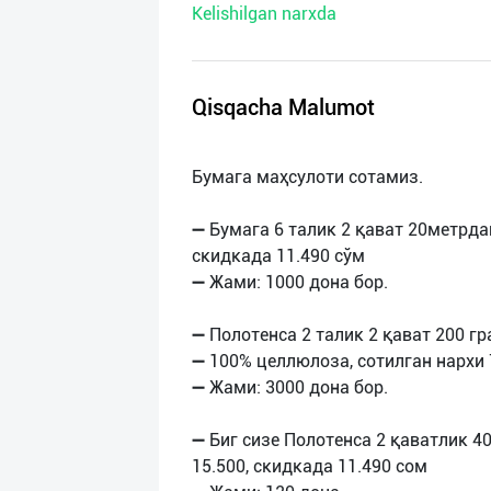
Kelishilgan narxda
нас
Техническая
поддержка
Qisqacha Malumot
Поделиться
Бумага маҳсулоти сотамиз.
приложением
➖ Бумага 6 талик 2 қават 20метрда
Выход
скидкада 11.490 сўм
о
➖ Жами: 1000 дона бор.
➖ Полотенса 2 талик 2 қават 200 гр
➖ 100% целлюлоза, сотилган нархи 
➖ Жами: 3000 дона бор.
➖ Биг сизе Полотенса 2 қаватлик 4
15.500, скидкада 11.490 сом