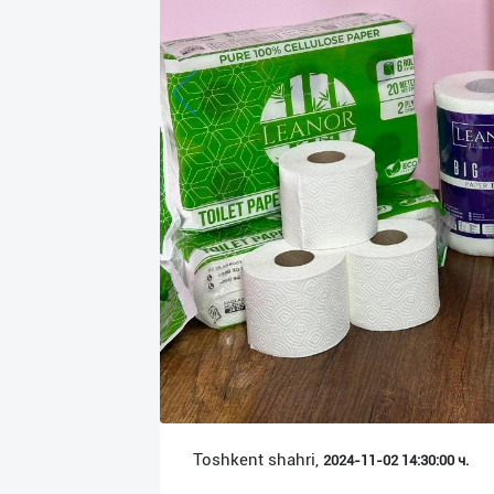
Язык
Личные
данные
Новости
2
Чаты
История
реферальных
переходов
Условия
использования
FAQ
Toshkent shahri,
2024-11-02 14:30:00 ч.
О