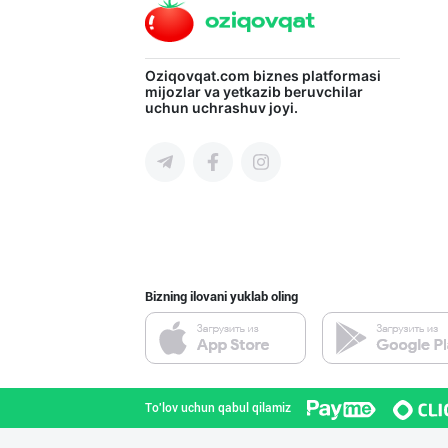
"Gold Teks" тек
Oziqovqat.com
biznes platformasi
mijozlar va yetkazib beruvchilar
uchun uchrashuv joyi.
Toshkent shahri
Ellino – Осиёни
Toshkent shahri
Bizning ilovani yuklab oling
Хўжалик совун с
Toshkent shahri
To'lov uchun qabul qilamiz
Хитойдан тўғрид