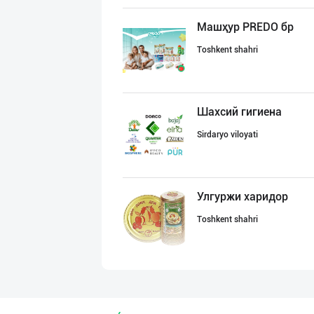
Машҳур PREDO бр
Toshkent shahri
Шахсий гигиена
Sirdaryo viloyati
Улгуржи харидор
Toshkent shahri
Guldon Sharq In
Toshkent shahri