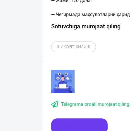
➖ Жами: 120 дона.
Sotuvchiga murojaat qiling
ШИКОЯТ ҚИЛИШ
Telegrama orqali murojaat qiling.
Xabar yozing