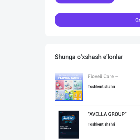
Qo
Shunga o'xshash e'lonlar
Flovell Care –
Toshkent shahri
"AVELLA GROUP"
Toshkent shahri