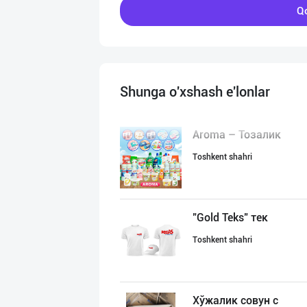
Qo
Shunga o'xshash e'lonlar
Aroma – Тозалик
Toshkent shahri
"Gold Teks" тек
Toshkent shahri
Хўжалик совун с