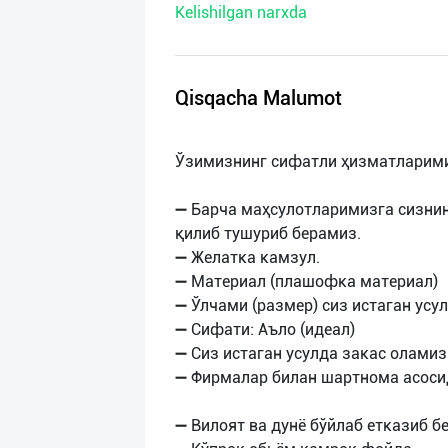
Kelishilgan narxda
нас
Техническая
поддержка
Qisqacha Malumot
Поделиться
Ўзимизнинг сифатли ҳизматларими
приложением
➖ Барча маҳсулотларимизга сизнин
Выход
қилиб тушуриб берамиз.
о
➖ Желатка камзул.
➖ Материал (плашофка материал)
➖ Ўлчами (размер) сиз истаган усу
➖ Сифати: Аъло (идеал)
➖ Сиз истаган усулда закас оламиз
➖ Фирмалар билан шартнома асосид
➖ Вилоят ва дунё бўйлаб етказиб 