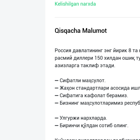
Kelishilgan narxda
нас
Техническая
поддержка
Qisqacha Malumot
Поделиться
Россия давлатининг энг йирик 8 т
приложением
расмий диллери 150 хилдан ошиқ т
азизларга таклиф этади.
Выход
о
➖ Сифатли маҳсулот.
➖ Жаҳон стандартлари асосида ишл
➖ Сифатига кафолат берамиз.
➖ Бизнинг маҳсулотларимиз респу
➖ Улгуржи нархларда.
➖ Биринчи қўлдан сотиб олинг.