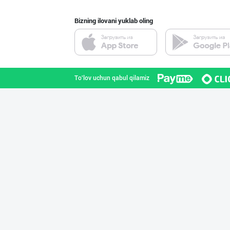
Bizning ilovani yuklab oling
"Bonella" ва "B
Toshkent shahri
To'lov uchun qabul qilamiz
Шоколад мавсуми
Toshkent shahri
Ищем официальны
Toshkent shahri
ДУНЁНИНГ ЭНГ ЯХ