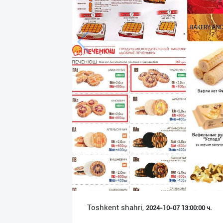
Язык
Личные
данные
Новости
2
Чаты
История
реферальных
переходов
Условия
использования
FAQ
Toshkent shahri,
2024-10-07 13:00:00 ч.
О