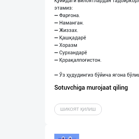
Қуйидаги вилоятлардан тадбиркор
этамиз:
➖ Фарғона.
➖ Наманган.
➖ Жиззах.
➖ Қашқадарё
➖ Хоразм
➖ Сурхандарё
➖ Қорақалпоғистон.
Sotuvchiga murojaat qiling
ШИКОЯТ ҚИЛИШ