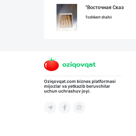
"Восточная Сказ
Toshkent shahri
Шоколад мавсуми
Toshkent shahri
"Нур Асал" брен
Oziqovqat.com
biznes platformasi
mijozlar va yetkazib beruvchilar
uchun uchrashuv joyi.
Toshkent shahri
"Sladkiy marmel
Toshkent shahri