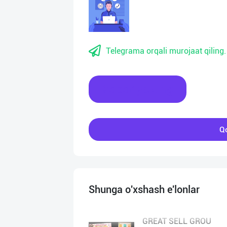
Telegrama orqali murojaat qiling.
Xabar yozing
Qo
Shunga o'xshash e'lonlar
GREAT SELL GROU