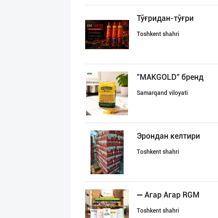
Тўғридан-тўғри
Toshkent shahri
"MAKGOLD" бренд
Samarqand viloyati
Эрондан келтири
Toshkent shahri
➖ Агар Агар RGM
Toshkent shahri