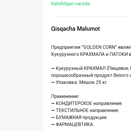
Kelishilgan narxda
нас
Техническая
поддержка
Qisqacha Malumot
Поделиться
Предприятия "GOLDEN CORN" являе
приложением
Кукурузного КРАХМАЛА и ПАТОКИ в 
Выход
➖ Кукурузный КРАХМАЛ (Пищевое,
о
порошкообразный продукт белого 
➖ Упаковка: Мешок 25 кг.
Применение:
➖ КОНДИТЕРСКОЕ направление.
➖ ТЕКСТИЛЬНОЕ направление.
➖ БУМАЖНАЯ продукция.
➖ ФАРМАЦЕВТИКА.