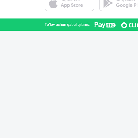
Toshkent shahri
To'lov uchun qabul qilamiz
➖ Аскорбиновая
Toshkent shahri
"SHAMS PRO FOOD
Toshkent shahri
AROMSA — иннова
Toshkent shahri