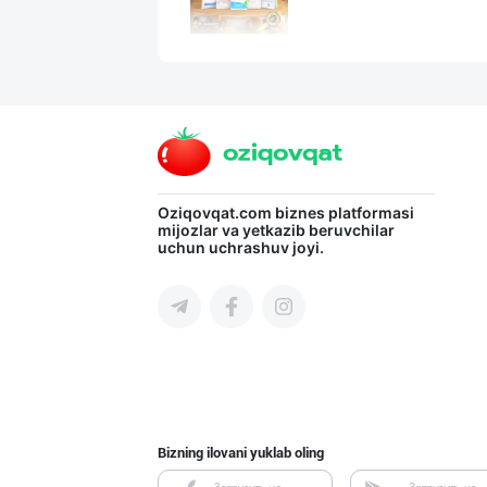
МАККАЖЎХОРИ КРА
Toshkent shahri
"DAFNAN MAKARON
Oziqovqat.com
biznes platformasi
mijozlar va yetkazib beruvchilar
uchun uchrashuv joyi.
Toshkent shahri
Citric Uz — над
Toshkent shahri
Bizning ilovani yuklab oling
Тошкентдаги омб