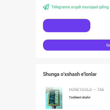
Telegrama orqali murojaat qiling.
Xabar yozing
Qo
Shunga o'xshash e'lonlar
HONEYGOLD — ТАБ
Toshkent shahri