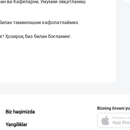
ран ва Кафеларни, Умумий овқатланиш
 билан таминлашни кафолатлаймиз.
Bizning ilovani yu
Biz haqimizda
Yangiliklar