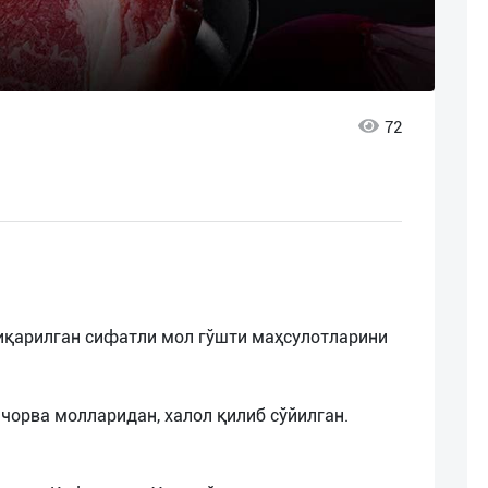
72
чиқарилган сифатли мол гўшти маҳсулотларини
чорва молларидан, халол қилиб сўйилган.