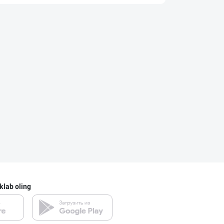
Ҳақиқий ишлаб ч
Namangan viloyati
"PLATINUM TRADE
Toshkent shahri
Индейка гўшти с
Toshkent shahri
klab oling
"GoodMeat" брен
Toshkent shahri