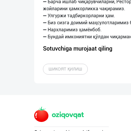
➖ Барча ишлаб чиқарувчиларни, Ресто
жойларини ҳамкорликка чақирамиз.
➖ Улгуржи тадбиркорларни ҳам.
➖ Биз сизга доимий маҳсулотларимиз
➖ Нархларимиз ҳамёнбоб.
Sotuvchiga murojaat qiling
ШИКОЯТ ҚИЛИШ