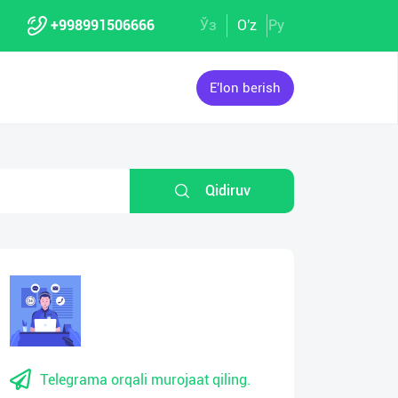
+998991506666
Ўз
O'z
Ру
E'lon berish
Qidiruv
Telegrama orqali murojaat qiling.