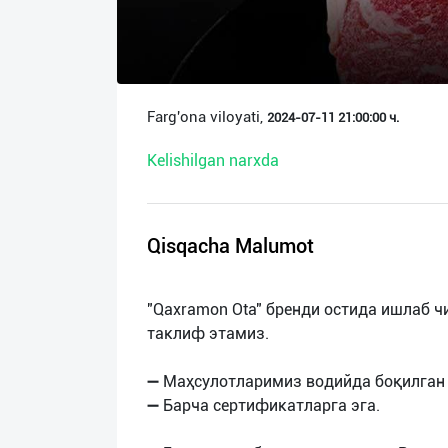
О
нас
Техническая
Farg'ona viloyati,
2024-07-11 21:00:00 ч.
поддержка
Kelishilgan narxda
Поделиться
приложением
Qisqacha Malumot
Выход
о
"Qaxramon Ota" бренди остида ишлаб 
таклиф этамиз.
➖ Маҳсулотларимиз водийда боқилган 
➖ Барча сертификатларга эга.