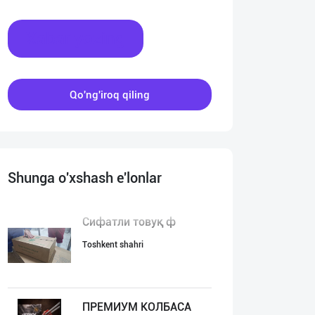
Xabar yozing
Qo'ng'iroq qiling
Shunga o'xshash e'lonlar
Сифатли товуқ ф
Toshkent shahri
ПРЕМИУМ КОЛБАСА