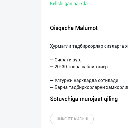
Kelishilgan narxda
нас
Техническая
поддержка
Qisqacha Malumot
Поделиться
Ҳурматли тадбиркорлар сизларга я
приложением
➖ Сифати зўр.
Выход
➖ 20-30 тонна сабзи тайёр.
о
➖ Улгуржи нархларда сотилади.
Sotuvchiga murojaat qiling
ШИКОЯТ ҚИЛИШ