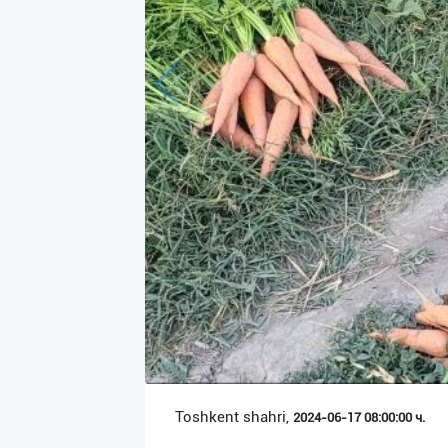
Язык
Личные
данные
Новости
2
Чаты
История
реферальных
переходов
Условия
использования
FAQ
Toshkent shahri,
2024-06-17 08:00:00 ч.
О