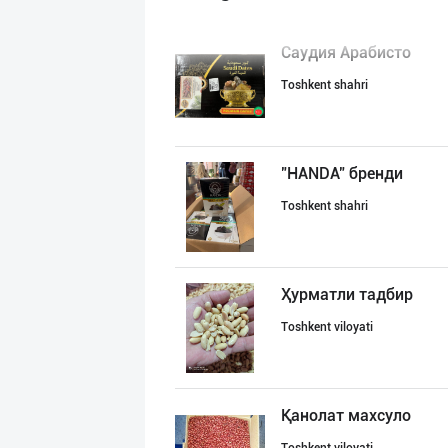
Саудия Арабисто
Toshkent shahri
"HANDA" бренди
Toshkent shahri
Ҳурматли тадбир
Toshkent viloyati
Қанолат махсуло