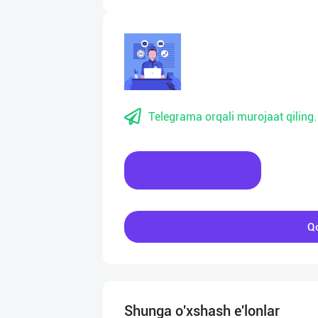
Telegrama orqali murojaat qiling.
Xabar yozing
Qo
Shunga o'xshash e'lonlar