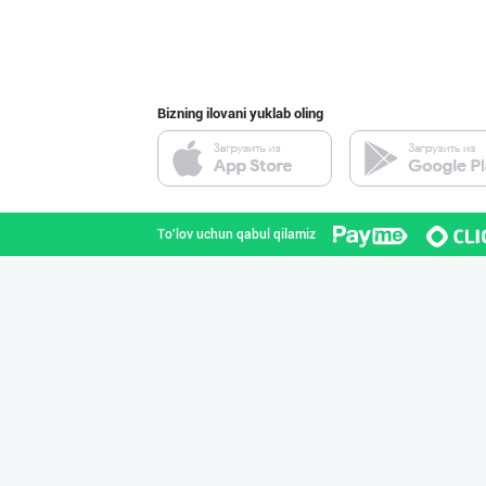
Магиз (ош магиз
Toshkent shahri
Bizning ilovani yuklab oling
Ҳурматли тадбир
Qashqadaryo viloyati
To'lov uchun qabul qilamiz
"Euro Food Trad
Toshkent shahri
Эквадор банани
Toshkent shahri