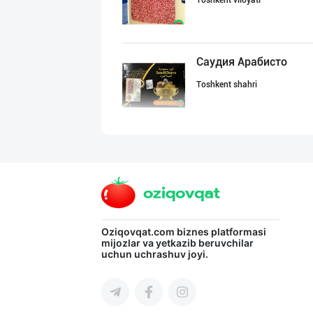
Toshkent viloyati
Саудия Арабисто
Toshkent shahri
Эрон хурмолари
Toshkent shahri
Саудия Арабисто
Oziqovqat.com
biznes platformasi
mijozlar va yetkazib beruvchilar
uchun uchrashuv joyi.
Toshkent shahri