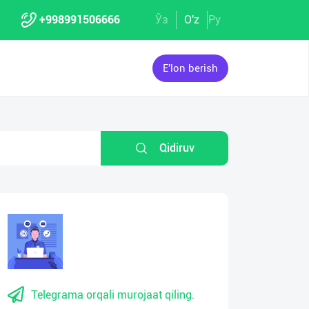
+998991506666
Ўз
O'z
Ру
E'lon berish
Qidiruv
Telegrama orqali murojaat qiling.