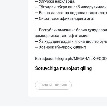
➖ Улгуржи нархларда.
➖ Тўғридан-тўғри ишлаб чиқарувчидан 
➖ Барча давлат ва нодавлат ташкилот
➖ Сифат сертификатларига эга.
➖ Республикамизнинг барча ҳудудлари
ҳамкорликка таклиф этамиз!
➖ Ўз ҳудудингиздаги ягона диллер бўл
➖ Ҳозироқ қўнғироқ қилинг!
Sotuvchiga murojaat qiling
ШИКОЯТ ҚИЛИШ