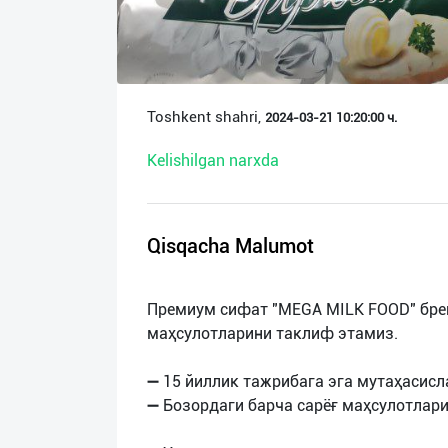
О
нас
Техническая
Toshkent shahri,
2024-03-21 10:20:00 ч.
поддержка
Kelishilgan narxda
Поделиться
приложением
Qisqacha Malumot
Выход
о
Премиум сифат "MEGA MILK FOOD" брен
маҳсулотларини таклиф этамиз.
➖ 15 йиллик тажрибага эга мутаҳасис
➖ Бозордаги барча сарёғ маҳсулотлар