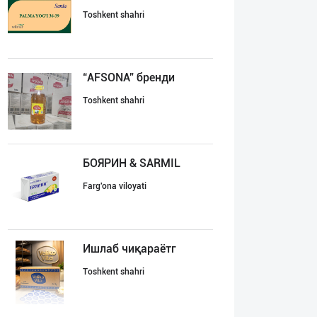
Toshkent shahri
“AFSONA” бренди
Toshkent shahri
БОЯРИН & SARMIL
Farg'ona viloyati
Ишлаб чиқараётг
Toshkent shahri