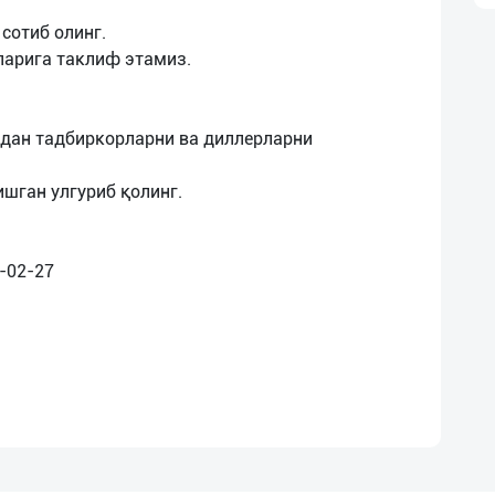
сотиб олинг.
ларига таклиф этамиз.
дан тадбиркорларни ва диллерларни
ишган улгуриб қолинг.