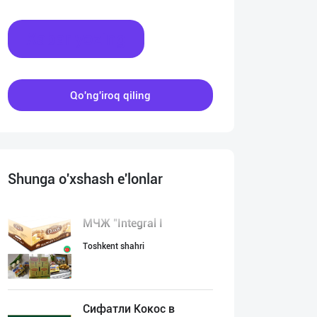
Xabar yozing
Qo'ng'iroq qiling
Shunga o'xshash e'lonlar
МЧЖ "Integral I
Toshkent shahri
Сифатли Кокос в