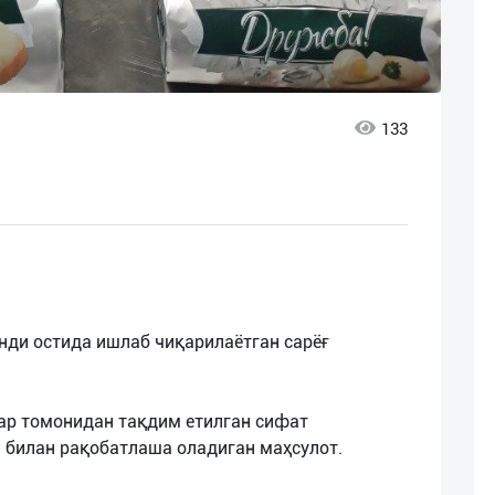
133
ди остида ишлаб чиқарилаётган сарёғ
лар томонидан тақдим етилган сифат
и билан рақобатлаша оладиган маҳсулот.