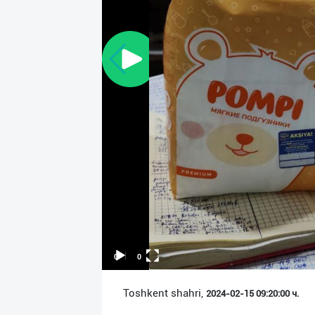
Язык
Личные
данные
Новости
2
Чаты
История
реферальных
переходов
Условия
использования
00:00
00:00
FAQ
Toshkent shahri,
2024-02-15 09:20:00 ч.
О