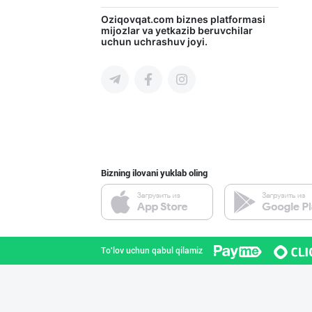
Хитойдан тўғрид
Oziqovqat.com
biznes platformasi
mijozlar va yetkazib beruvchilar
uchun uchrashuv joyi.
Toshkent shahri
"Gold Teks" тек
Toshkent shahri
Bizning ilovani yuklab oling
Улгуржи харидор
Toshkent shahri
To'lov uchun qabul qilamiz
Ҳурматли тадбир
Toshkent shahri