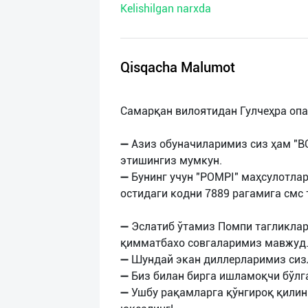
Kelishilgan narxda
нас
Техническая
поддержка
Qisqacha Malumot
Поделиться
Самарқан вилоятидан Гулчеҳра оп
приложением
➖ Азиз обуначиларимиз сиз ҳам "B
Выход
этишингиз мумкун.
о
➖ Бунинг учун "POMPI" маҳсулотла
остидаги кодни 7889 рагамига смс
➖ Эслатиб ўтамиз Помпи тагликлар
қимматбахо совгаларимиз мавжуд
➖ Шундай экан диллерларимиз сиз
➖ Биз билан бирга ишламоқчи бўлг
➖ Ушбу рақамларга қўнгироқ қилин