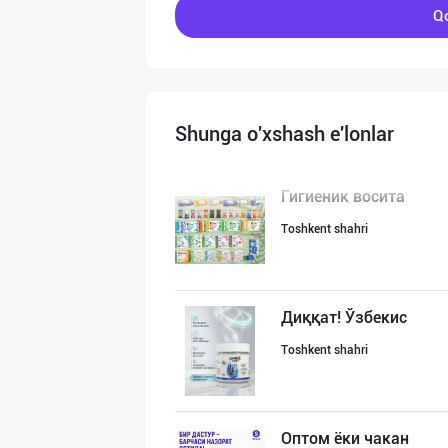
Qo
Shunga o'xshash e'lonlar
Гигиеник восита
Toshkent shahri
Диққат! Ўзбекис
Toshkent shahri
Оптом ёки чакан