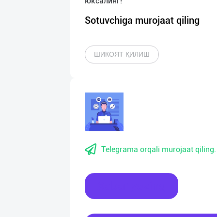
Sotuvchiga murojaat qiling
ШИКОЯТ ҚИЛИШ
Telegrama orqali murojaat qiling.
Xabar yozing