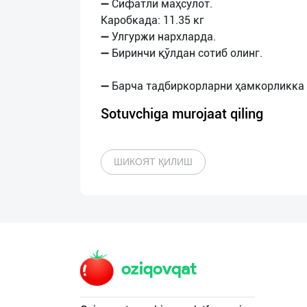
➖ Сифатли маҳсулот.
Каробкада: 11.35 кг
➖ Улгуржи нархларда.
➖ Биринчи қўлдан сотиб олинг.
Sotuvchiga murojaat qiling
ШИКОЯТ ҚИЛИШ