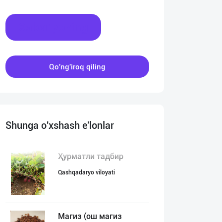
Xabar yozing
Qo'ng'iroq qiling
Shunga o'xshash e'lonlar
Ҳурматли тадбир
Qashqadaryo viloyati
Магиз (ош магиз