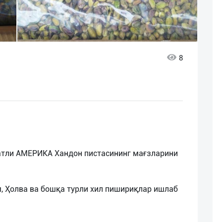
8
атли АМEРИКА Хандон пистасининг мағзларини
, Ҳолва ва бошқа турли хил пишириқлар ишлаб