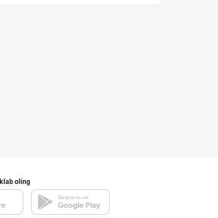
Эрон хурмолари
Toshkent shahri
Ҳақиқий ош учун
Toshkent shahri
Ҳурматли тадбир
Toshkent viloyati
klab oling
ТОШКЕНТ ВА ЎЗБЕ
Toshkent shahri