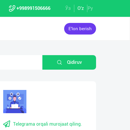
+998991506666
Ўз
O'z
Ру
E'lon berish
Qidiruv
Telegrama orqali murojaat qiling.