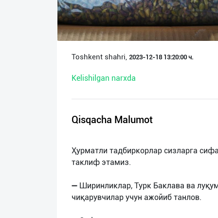
О
нас
Техническая
Toshkent shahri,
2023-12-18 13:20:00 ч.
поддержка
Kelishilgan narxda
Поделиться
приложением
Qisqacha Malumot
Выход
о
Ҳурматли тадбиркорлар сизларга сиф
таклиф этамиз.
➖ Ширинликлар, Турк Баклава ва луқум
чиқарувчилар учун ажойиб танлов.