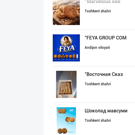
“Marvellous swe
Toshkent shahri
"FEYA GROUP COM
Andijon viloyati
"Восточная Сказ
Toshkent shahri
Шоколад мавсуми
Toshkent shahri