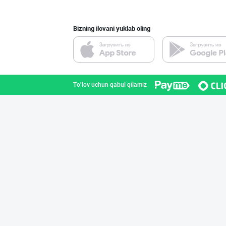
Bizning ilovani yuklab oling
GREAT SELL GROU
Toshkent shahri
To'lov uchun qabul qilamiz
"Sladkiy marmel
Toshkent shahri
"Bonella" ва "B
Toshkent shahri
"Hassons" – Ўзб