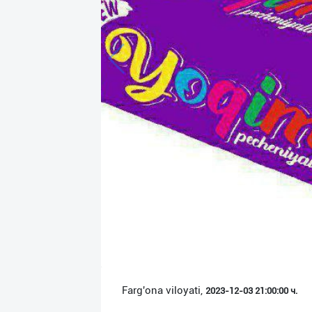
Язык
Личные
данные
Новости
2
Чаты
История
реферальных
переходов
Условия
использования
FAQ
Farg'ona viloyati,
2023-12-03 21:00:00 ч.
О