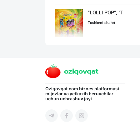
"LOLLI POP", "T
Toshkent shahri
"Bonella" ва "B
Toshkent shahri
Савдосини оширм
Oziqovqat.com
biznes platformasi
mijozlar va yetkazib beruvchilar
uchun uchrashuv joyi.
Toshkent shahri
Ищем официальны
Toshkent shahri