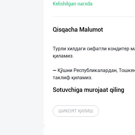
Kelishilgan narxda
нас
Техническая
поддержка
Qisqacha Malumot
Поделиться
Турли хилдаги сифатли кондитер 
приложением
қиламиз.
Выход
➖ Қўшни Республикалардан, Тошке
о
Sotuvchiga murojaat qiling
ШИКОЯТ ҚИЛИШ