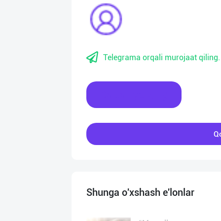
Telegrama orqali murojaat qiling.
Xabar yozing
Qo
Shunga o'xshash e'lonlar