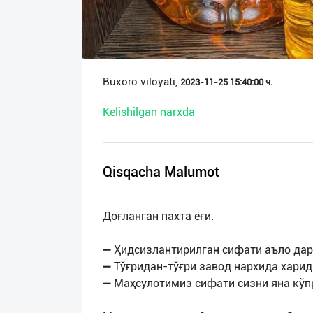
О
нас
Техническая
Buxoro viloyati,
2023-11-25 15:40:00 ч.
поддержка
Kelishilgan narxda
Поделиться
приложением
Qisqacha Malumot
Выход
о
Доғланган пахта ёғи.
➖ Ҳидсизлантирилган сифати аъло да
➖ Тўғридан-тўғри завод нархида харид
➖ Маҳсулотимиз сифати сизни яна кўп