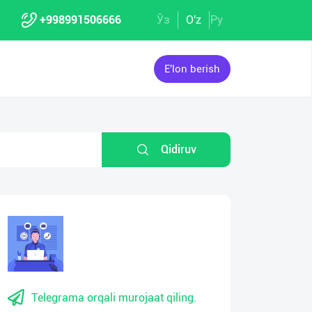
+998991506666
Ўз
O'z
Ру
E'lon berish
Qidiruv
Telegrama orqali murojaat qiling.