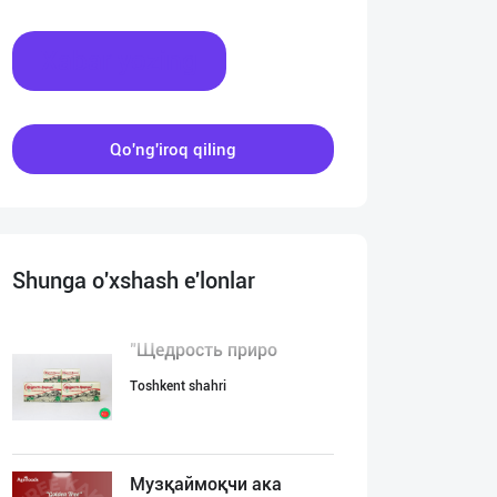
Xabar yozing
Qo'ng'iroq qiling
Shunga o'xshash e'lonlar
"Щедрость приро
Toshkent shahri
Музқаймоқчи ака