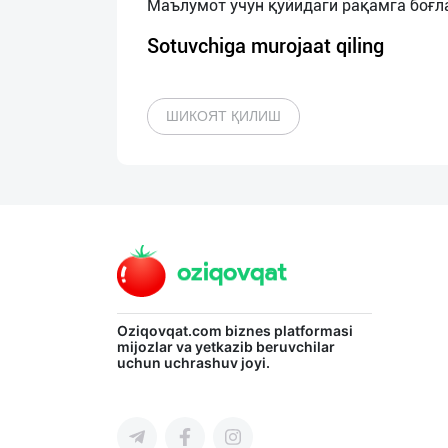
Sotuvchiga murojaat qiling
ШИКОЯТ ҚИЛИШ
Oziqovqat.com
biznes platformasi
mijozlar va yetkazib beruvchilar
uchun uchrashuv joyi.