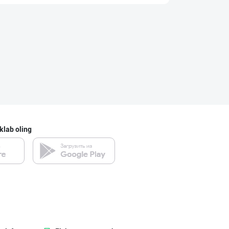
Пальма ёғи, Кок
Toshkent shahri
Картошка крахма
Toshkent shahri
klab oling
Катта ҳажмда ко
Toshkent shahri
"MYLAÝYM" — уйд
Turkmaniston