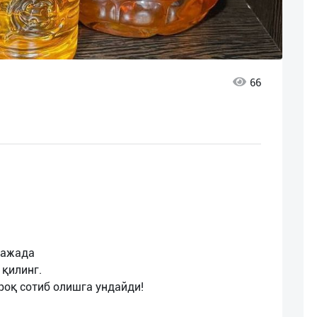
66
ражада
 қилинг.
роқ сотиб олишга ундайди!