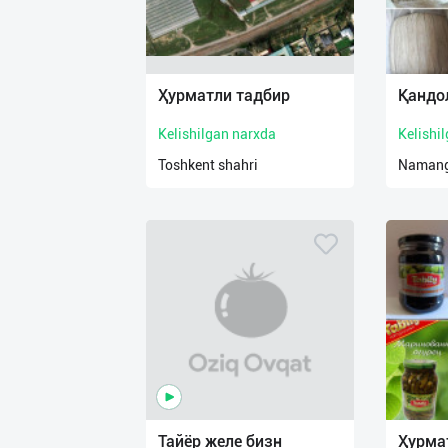
Ҳурматли тадбир
Қандо
Kelishilgan narxda
Kelishi
Toshkent shahri
Namanga
Тайёр желе бизн
Ҳурма