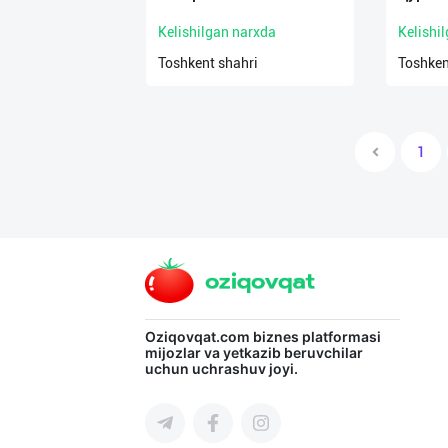
Kelishilgan narxda
Kelishi
Toshkent shahri
Toshken
1
Oziqovqat.com
biznes platformasi
mijozlar va yetkazib beruvchilar
uchun uchrashuv joyi.