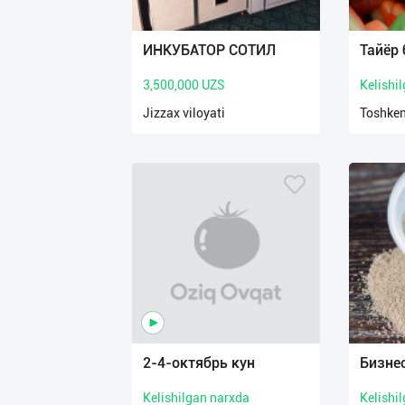
Язык
Личные
ИНКУБАТОР СОТИЛ
Тайёр 
данные
3,500,000 UZS
Kelishi
Новости
Jizzax viloyati
Toshken
2
Чаты
История
реферальных
переходов
Условия
использования
FAQ
2-4-октябрь кун
Бизне
Kelishilgan narxda
Kelishi
О