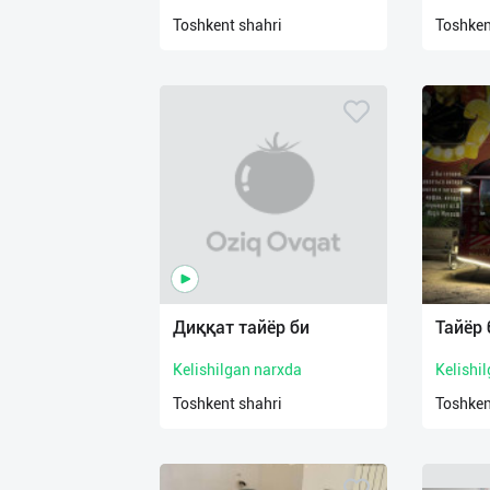
нас
Toshkent shahri
Toshken
Техническая
поддержка
Поделиться
приложением
Выход
о
Диққат тайёр би
Тайёр 
Kelishilgan narxda
Kelishi
Toshkent shahri
Toshken