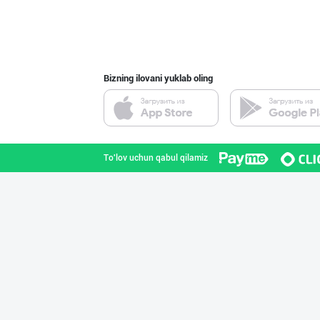
Bizning ilovani yuklab oling
To'lov uchun qabul qilamiz