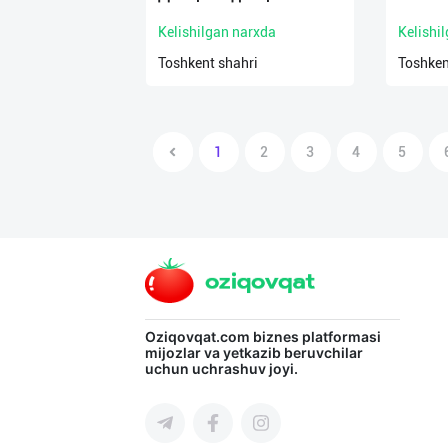
Kelishilgan narxda
Kelishi
Toshkent shahri
Toshken
1
2
3
4
5
Oziqovqat.com
biznes platformasi
mijozlar va yetkazib beruvchilar
uchun uchrashuv joyi.