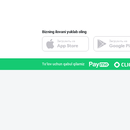
Bizning ilovani yuklab oling
To'lov uchun qabul qilamiz