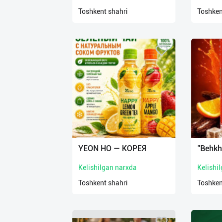
нас
Toshkent shahri
Toshken
Техническая
поддержка
Поделиться
приложением
Выход
о
YEON HO — КОРЕЯ
"Behkh
Kelishilgan narxda
Kelishi
Toshkent shahri
Toshken