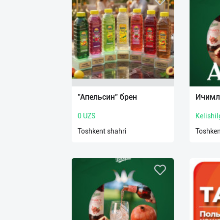
"Апельсин" брен
Ичимл
0 UZS
Kelishi
Toshkent shahri
Toshken