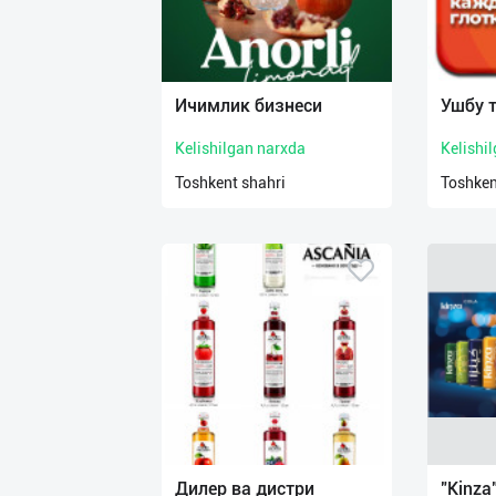
Ичимлик бизнеси
Ушбу 
Kelishilgan narxda
Kelishi
Toshkent shahri
Toshken
Дилер ва дистри
"Kinza