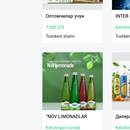
Язык
Личные
Оптомчилар учун
INTER
данные
7,500 UZS
Kelishi
Новости
Toshkent shahri
Toshken
2
Чаты
История
реферальных
переходов
Условия
использования
FAQ
"NOV LIMONADLAR
Дилер
Kelishilgan narxda
Kelishi
О