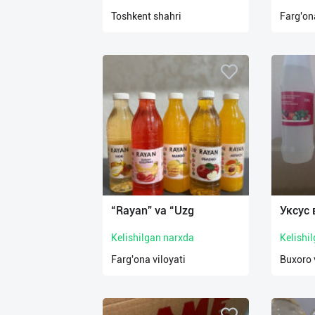
нас
Toshkent shahri
Farg'ona
Техническая
поддержка
Поделиться
приложением
Выход
о
“Rayan” va “Uzg
Уксус 
Kelishilgan narxda
Kelishi
Farg'ona viloyati
Buxoro 