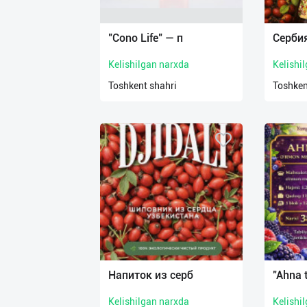
Язык
Личные
"Cono Life" — п
Серби
данные
Kelishilgan narxda
Kelishi
Новости
Toshkent shahri
Toshken
2
Чаты
История
реферальных
переходов
Условия
использования
FAQ
Напиток из серб
"Ahna 
Kelishilgan narxda
Kelishi
О