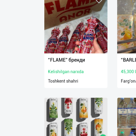
“FLAME” бренди
“BARL
Kelishilgan narxda
45,300
Toshkent shahri
Farg'ona