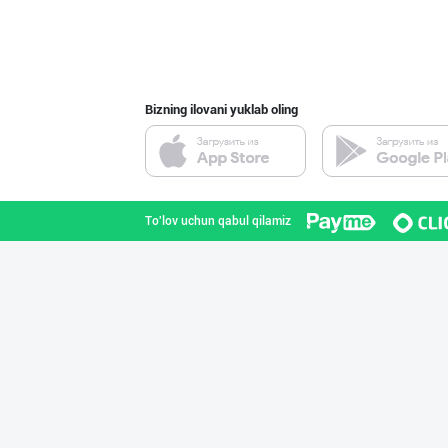
Bizning ilovani yuklab oling
To'lov uchun qabul qilamiz