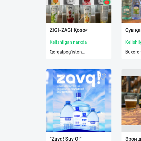
ZIGI-ZAGI Қозоғ
Сув қ
Kelishilgan narxda
Kelishi
Qorqalpog'iston
Buxoro 
Respublikasi
"Zavq! Suv O!"
Эрон 