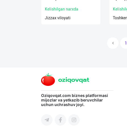
Kelishilgan narxda
Kelishi
Jizzax viloyati
Toshken
1
Oziqovqat.com
biznes platformasi
mijozlar va yetkazib beruvchilar
uchun uchrashuv joyi.