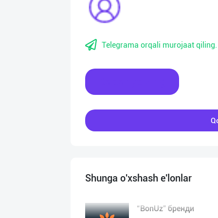
Telegrama orqali murojaat qiling.
Xabar yozing
Qo
Shunga o'xshash e'lonlar
“BonUz” бренди