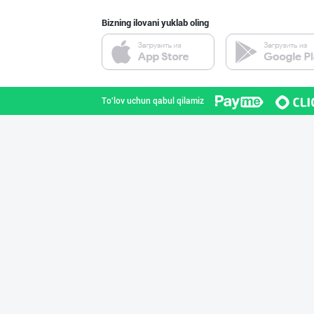
Bizning ilovani yuklab oling
Семичкани сифат
Toshkent shahri
To'lov uchun qabul qilamiz
"SABER SNACK" б
Toshkent shahri
"BISYOR" бренди
Toshkent shahri
"SEZAM-EKO" кор