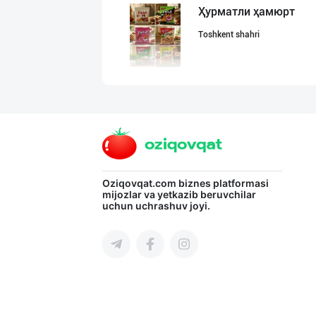
Ҳурматли ҳамюрт
Toshkent shahri
"JEK FOOD" корх
Toshkent shahri
CHOCO CHIPS — Ч
Oziqovqat.com
biznes platformasi
mijozlar va yetkazib beruvchilar
uchun uchrashuv joyi.
Farg'ona viloyati
"SuxoGrand" бре
Samarqand viloyati