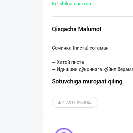
Kelishilgan narxda
нас
Техническая
поддержка
Qisqacha Malumot
Поделиться
Семичка (писта) сотаман
приложением
➖ Хитой писта
Выход
о
Sotuvchiga murojaat qiling
ШИКОЯТ ҚИЛИШ