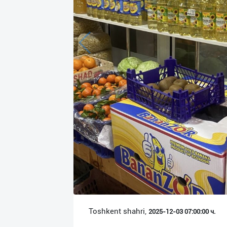
Язык
Личные
данные
Новости
2
Чаты
История
реферальных
переходов
Условия
использования
FAQ
Toshkent shahri,
2025-12-03 07:00:00 ч.
О