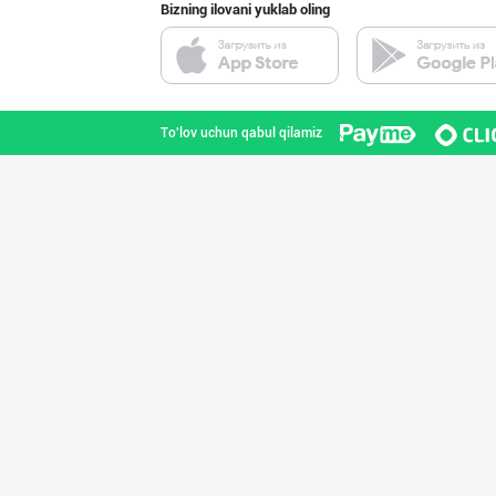
Bizning ilovani yuklab oling
"Нур Асал" брен
Toshkent shahri
To'lov uchun qabul qilamiz
"Sladkiy marmel
Toshkent shahri
GREAT SELL GROU
Toshkent shahri
Ищем официальны
Toshkent shahri