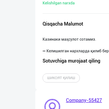
Kelishilgan narxda
нас
Техническая
поддержка
Qisqacha Malumot
Поделиться
Казинаки маҳсулот сотамиз.
приложением
Выход
о
Sotuvchiga murojaat qiling
ШИКОЯТ ҚИЛИШ
Company-55427