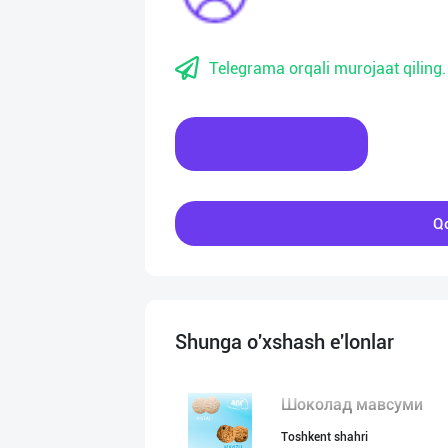
Telegrama orqali murojaat qiling.
Xabar yozing
Qo
Shunga o'xshash e'lonlar
Шоколад мавсуми
Toshkent shahri