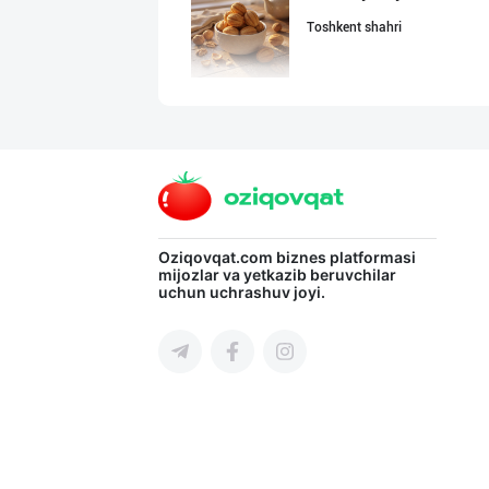
Toshkent shahri
"Hassons" – Ўзб
Toshkent shahri
RISOLA ONA — OS
Oziqovqat.com
biznes platformasi
mijozlar va yetkazib beruvchilar
uchun uchrashuv joyi.
Namangan viloyati
"RIKKO TOYS" —
Toshkent shahri