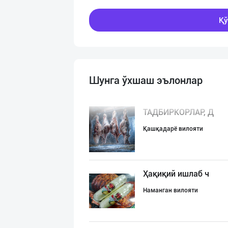
Қў
Шунга ўхшаш эълонлар
ТАДБИРКОРЛАР, Д
Қашқадарё вилояти
Ҳақиқий ишлаб ч
Наманган вилояти