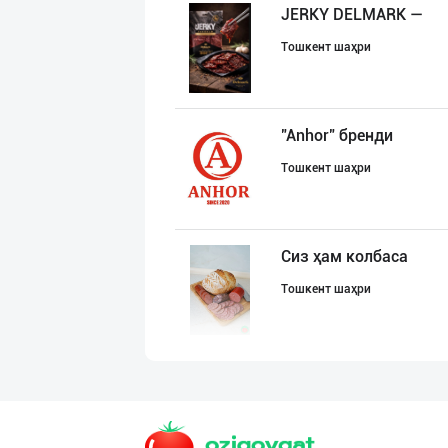
JERKY DELMARK —
Тошкент шаҳри
"Anhor" бренди
Тошкент шаҳри
Сиз ҳам колбаса
Тошкент шаҳри
"PLATINUM TRADE
Тошкент шаҳри