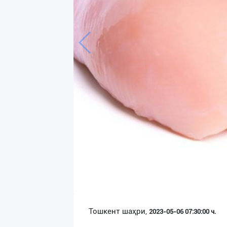
Язык
Личные
данные
Новости
2
Чаты
История
реферальных
переходов
Условия
использования
FAQ
Тошкент шаҳри,
2023-05-06 07:30:00 ч.
О