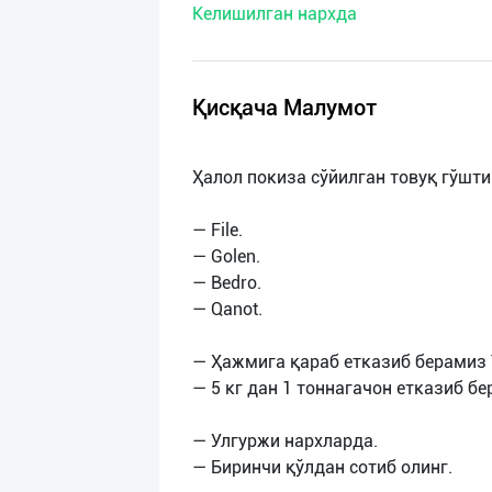
Келишилган нархда
нас
Техническая
поддержка
Қисқача Малумот
Поделиться
Ҳалол покиза сўйилган товуқ гўшти
приложением
— File.
Выход
— Golen.
о
— Bedro.
— Qanot.
— Ҳажмига қараб етказиб берамиз 
— 5 кг дан 1 тоннагачон етказиб бе
— Улгуржи нархларда.
— Биринчи қўлдан сотиб олинг.