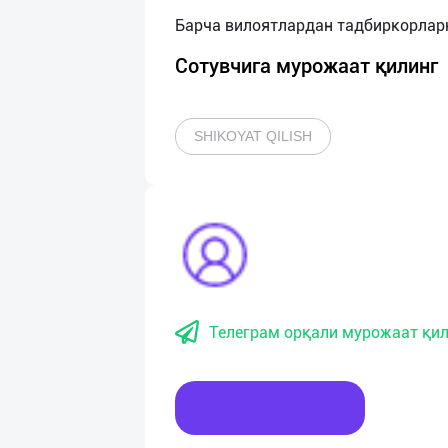
Сотувчига мурожаат қилинг
SHIKOYAT QILISH
Телеграм орқали мурожаат қил
Хабар ёзинг