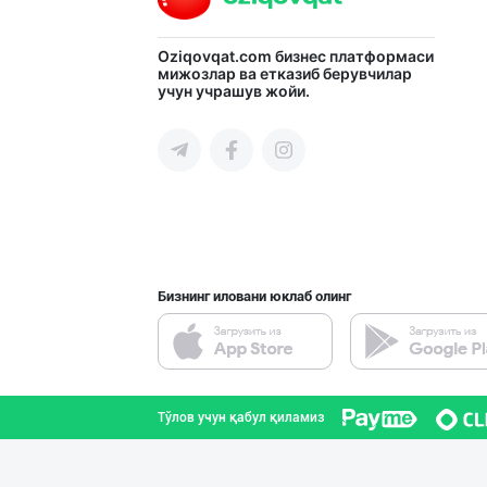
ТАДБИРКОРЛАР, Д
Oziqovqat.com
бизнес платформаси
мижозлар ва етказиб берувчилар
учун учрашув жойи.
Тошкент шаҳри
Музлатилган мол
Тошкент шаҳри
Бизнинг иловани юклаб олинг
Сифатли товуқ ф
Тошкент шаҳри
Тўлов учун қабул қиламиз
"SHARQ" колбаса
Тошкент шаҳри