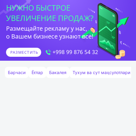
Барчаси
Ёғлар
Бакалея
Тухум ва сут маҳсулотлари