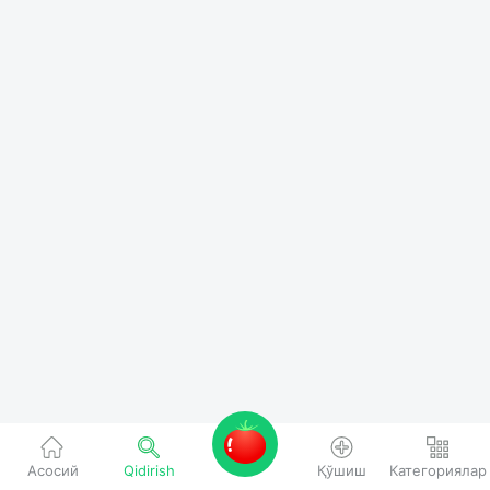
Асосий
Qidirish
Қўшиш
Категориялар