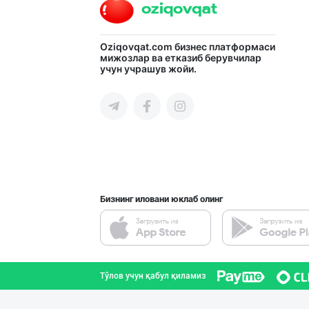
нас
Техническая
Oziqovqat.com
бизнес платформаси
мижозлар ва етказиб берувчилар
поддержка
учун учрашув жойи.
Поделиться
приложением
Выход
о
Бизнинг иловани юклаб олинг
Тўлов учун қабул қиламиз