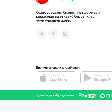
Ичимлик бизнеси
Oziqovqat.com
бизнес платформаси
мижозлар ва етказиб берувчилар
учун учрашув жойи.
Тошкент шаҳри
SHIRIN PREMIUM
Тошкент шаҳри
Бизнинг иловани юклаб олинг
Расмий фаолият
Тошкент вилояти
Тўлов учун қабул қиламиз
YEON HO — КОРЕЯ
Тошкент шаҳри