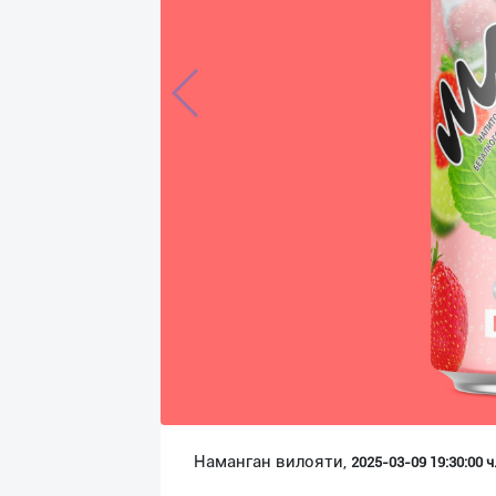
Язык
Личные
данные
Новости
2
Чаты
История
реферальных
переходов
Условия
использования
FAQ
Наманган вилояти,
2025-03-09 19:30:00 ч
О