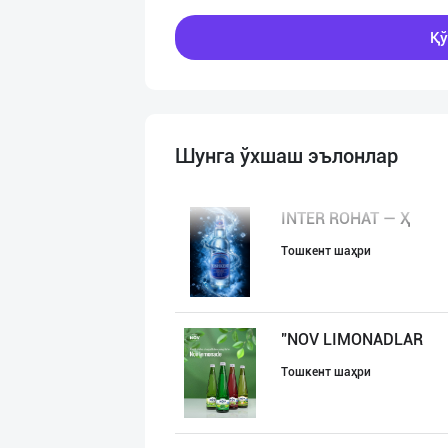
Қў
Шунга ўхшаш эълонлар
INTER ROHAT — Ҳ
Тошкент шаҳри
"NOV LIMONADLAR
Тошкент шаҳри