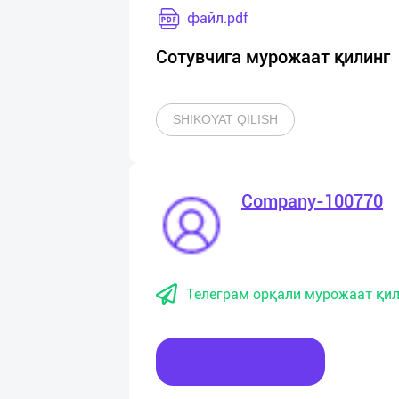
файл.pdf
Сотувчига мурожаат қилинг
SHIKOYAT QILISH
Company-100770
Телеграм орқали мурожаат қил
Хабар ёзинг