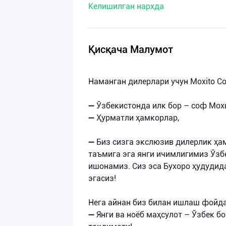
Келишилган нархда
нас
Техническая
поддержка
Қисқача Малумот
Поделиться
Наманган дилерлари учун Moxito C
приложением
➖ Ўзбекистонда илк бор – соф Мох
Выход
➖ Ҳурматли ҳамкорлар,
о
➖ Биз сизга экслюзив дилерлик ҳа
таъмига эга янги ичимлигимиз Ўзб
ишонамиз. Сиз эса Бухоро ҳудуди
эгасиз!
Нега айнан биз билан ишлаш фойд
➖ Янги ва ноёб маҳсулот – Ўзбек б