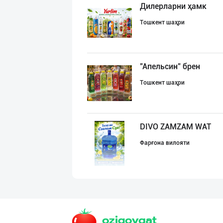
Дилерларни ҳамк
Тошкент шаҳри
"Апельсин" брен
Тошкент шаҳри
DIVO ZAMZAM WAT
Фарғона вилояти
Миллий маҳсулот
Тошкент шаҳри