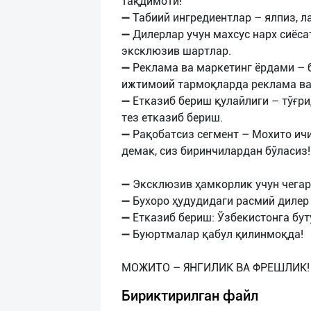
тақдимоти!
➖ Табиий ингредиентлар – ялпиз, л
➖ Дилерлар учун махсус нарх сиёсат
эксклюзив шартлар.
➖ Реклама ва маркетинг ёрдами – 
ижтимоий тармоқларда реклама ва
➖ Етказиб бериш қулайлиги – тўғр
тез етказиб бериш.
➖ Рақобатсиз сегмент – Мохито ичи
демак, сиз биринчилардан бўласиз!
➖ Эксклюзив ҳамкорлик учун чегар
➖ Бухоро ҳудудидаги расмий дилер 
➖ Етказиб бериш: Ўзбекистонга бут
➖ Буюртмалар қабул қилинмоқда!
Бириктирилган файл