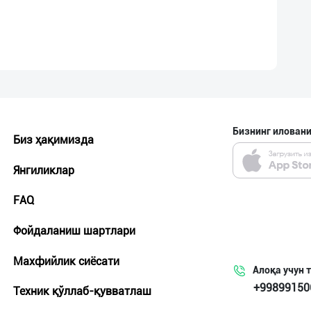
Бизнинг иловани
Биз ҳақимизда
Янгиликлар
FAQ
Фойдаланиш шартлари
Махфийлик сиёсати
Алоқа учун 
+99899150
Техник қўллаб-қувватлаш