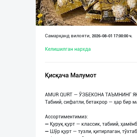
О
нас
Техническая
Самарқанд вилояти,
2026-08-01 17:00:00 ч.
поддержка
Келишилган нархда
Поделиться
приложением
Қисқача Малумот
Выход
о
AMUR QURT — ЎЗБЕКОНА ТАЪМНИНГ Я
Табиий, сифатли, бетакрор — ҳар бир м
Ассортиментимиз:
➖ Қуруқ қурт — классик, табиий, ҳамён
➖ Шўр қурт — тузли, қитирлаган, тўхта