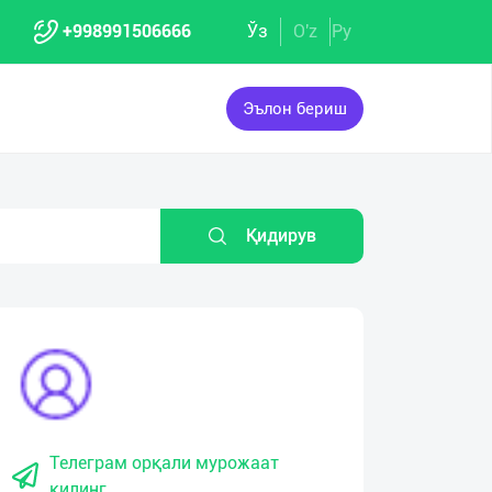
+998991506666
Ўз
O'z
Ру
Эълон бериш
Қидирув
Телеграм орқали мурожаат
қилинг.