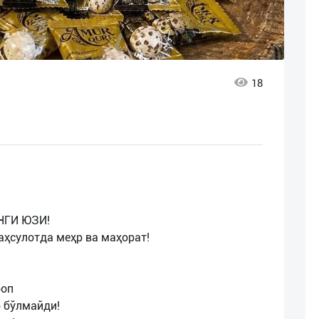
18
НГИ ЮЗИ!
аҳсулотда меҳр ва маҳорат!
боп
б бўлмайди!