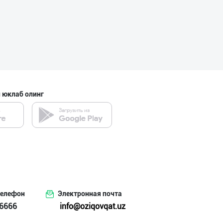
CHOCO CHIPS — Ч
Фарғона вилояти
 юклаб олинг
Ҳурматли тадбир
Самарқанд вилояти
"SEZAM-EKO" кор
Андижон вилояти
телефон
Электронная почта
6666
info@oziqovqat.uz
"SEZAM-EKO" кор