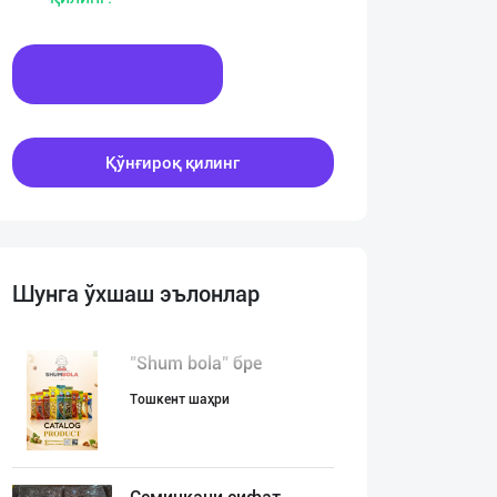
Хабар ёзинг
Қўнғироқ қилинг
Шунга ўхшаш эълонлар
"Shum bola” бре
Тошкент шаҳри