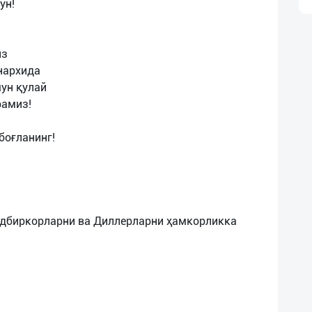
ун!
из
нархида
чун қулай
рамиз!
боғланинг!
адбиркорларни ва Диллерларни ҳамкорликка