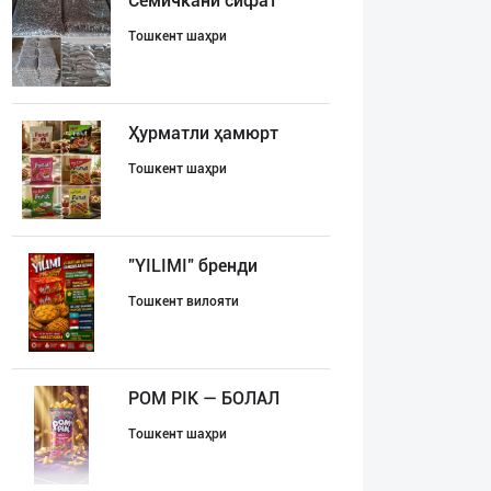
Семичкани сифат
Тошкент шаҳри
Ҳурматли ҳамюрт
Тошкент шаҳри
"YILIMI" бренди
Тошкент вилояти
POM PIK — БОЛАЛ
Тошкент шаҳри