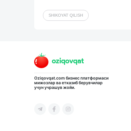
SHIKOYAT QILISH
Oziqovqat.com
бизнес платформаси
мижозлар ва етказиб берувчилар
учун учрашув жойи.