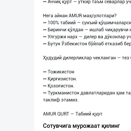
➖ Аччиқ қурт — ўткир таъм севарлар уч
Нега айнан AMUR маҳсулотлари?
➖ 100% табиий — сунъий қўшимчаларс
➖ Биринчи қўлдан — ишлаб чиқарувчи 
➖ Улгуржи нарх — дилер ва дўконлар у
➖ Бутун Ўзбекистон бўйлаб етказиб бе
Ҳудудий дилерликлар чекланган — тез 
➖ Тожикистон
➖ Қирғизистон.
➖ Қозоғистон.
➖ Туркманистон давлатларидан ҳам т
таклиф этамиз.
Сотувчига мурожаат қилинг