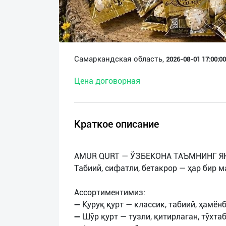
О
нас
Техническая
Самаркандская область,
2026-08-01 17:00:00
поддержка
Цена договорная
Поделиться
приложением
Краткое описание
Выход
о
AMUR QURT — ЎЗБЕКОНА ТАЪМНИНГ Я
Табиий, сифатли, бетакрор — ҳар бир м
Ассортиментимиз:
➖ Қуруқ қурт — классик, табиий, ҳамён
➖ Шўр қурт — тузли, қитирлаган, тўхта