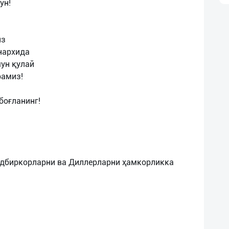
ун!
из
нархида
чун қулай
рамиз!
боғланинг!
адбиркорларни ва Диллерларни ҳамкорликка