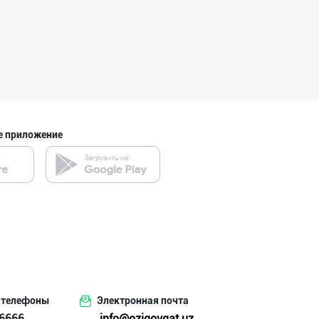
POM PIK — БОЛАЛ
город Ташкент
е приложение
"JEK FOOD" корх
город Ташкент
"MDD SPICY STRI
город Ташкент
 телефоны
Электронная почта
"SEZAM-EKO" кор
6666
info@oziqovqat.uz