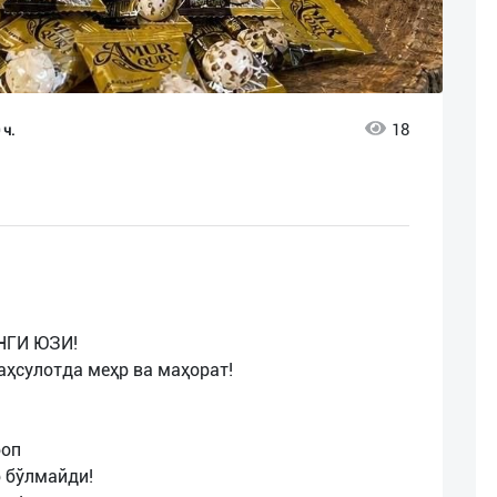
18
 ч.
НГИ ЮЗИ!
аҳсулотда меҳр ва маҳорат!
боп
б бўлмайди!