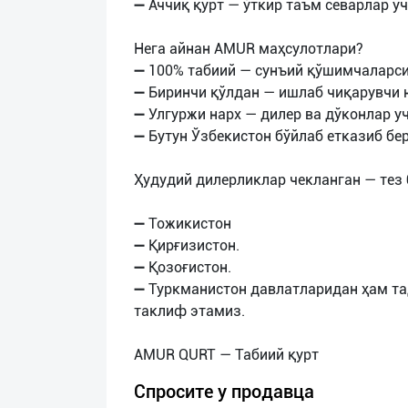
➖ Аччиқ қурт — ўткир таъм севарлар уч
Нега айнан AMUR маҳсулотлари?
➖ 100% табиий — сунъий қўшимчаларс
➖ Биринчи қўлдан — ишлаб чиқарувчи 
➖ Улгуржи нарх — дилер ва дўконлар у
➖ Бутун Ўзбекистон бўйлаб етказиб бе
Ҳудудий дилерликлар чекланган — тез 
➖ Тожикистон
➖ Қирғизистон.
➖ Қозоғистон.
➖ Туркманистон давлатларидан ҳам т
таклиф этамиз.
Спросите у продавца