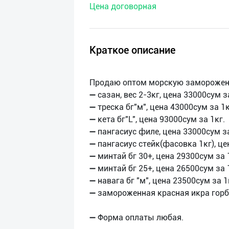
Цена договорная
нас
Техническая
поддержка
Краткое описание
Поделиться
Продаю оптом морскую заморожен
приложением
➖ сазан, вес 2-3кг, цена 33000сум з
➖ треска бг"м", цена 43000сум за 1к
Выход
➖ кета бг"L", цена 93000сум за 1кг.
о
➖ пангасиус филе, цена 33000сум за
➖ пангасиус стейк(фасовка 1кг), це
➖ минтай бг 30+, цена 29300сум за 
➖ минтай бг 25+, цена 26500сум за 
➖ навага бг "м", цена 23500сум за 1
➖ замороженная красная икра горб