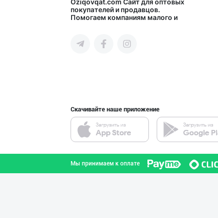
Продаю замороже
Oziqovqat.com
Сайт для оптовых
покупателей и продавцов.
Помогаем компаниям малого и
город Ташкент
среднего бизнеса Узбекистана и
СНГ быстро найти лучших
поставщиков и новых клиентов,
продвигать свою продукцию в
интернете.
Продаю замороже
город Ташкент
Скачивайте наше приложение
"AB FOOD" фирма
город Ташкент
Мы принимаем к оплате
"Bubble Hero" б
город Ташкент