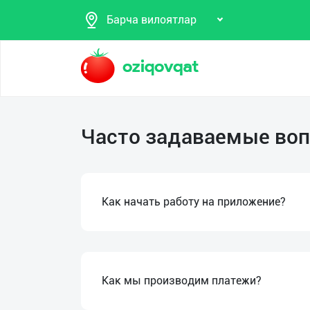
Барча вилоятлар
Поиск
Часто задаваемые во
Мои
объявления
Продаю
Избранные
Как начать работу на приложение?
Покупаю
Мой
Предоставляю
баланс
услуги
Как мы производим платежи?
Мои
подписки