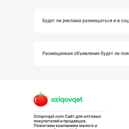
Язык
Будет ли реклама размещаться и в со
Личные
данные
Новости
Размещенная объявление будет ли появ
2
Чаты
История
реферальных
переходов
Условия
использования
Oziqovqat.com
Сайт для оптовых
покупателей и продавцов.
FAQ
Помогаем компаниям малого и