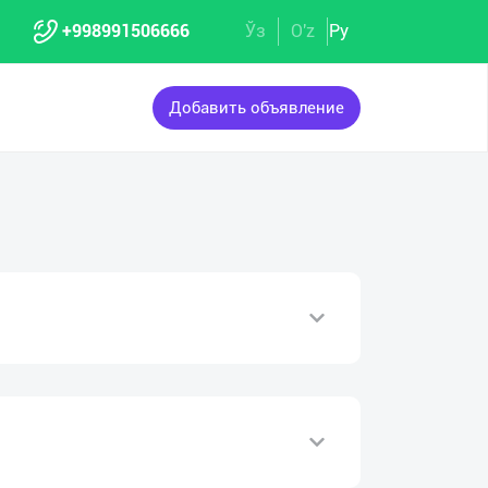
+998991506666
Ўз
O'z
Ру
Добавить объявление