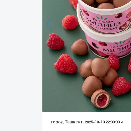
Язык
Личные
данные
Новости
2
Чаты
История
реферальных
переходов
Условия
использования
FAQ
город Ташкент,
2025-10-13 22:00:00 ч.
О