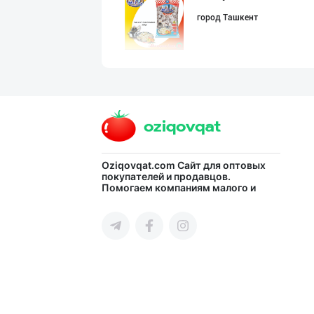
город Ташкент
Продам замороже
город Ташкент
"AB FOOD" фирма
Oziqovqat.com
Сайт для оптовых
покупателей и продавцов.
Помогаем компаниям малого и
город Ташкент
среднего бизнеса Узбекистана и
СНГ быстро найти лучших
поставщиков и новых клиентов,
продвигать свою продукцию в
интернете.
Продаю замороже
город Ташкент