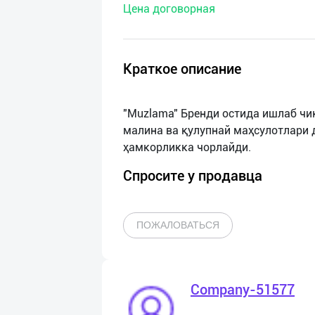
Цена договорная
нас
Техническая
поддержка
Краткое описание
Поделиться
"Muzlama" Бренди остида ишлаб чи
приложением
малина ва қулупнай маҳсулотлари
Выход
о
Спросите у продавца
ПОЖАЛОВАТЬСЯ
Company-51577