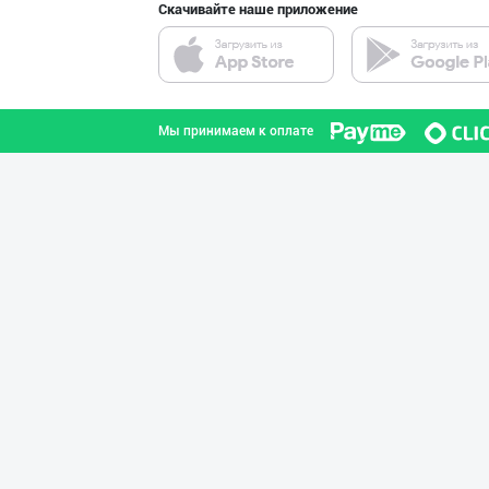
Скачивайте наше приложение
SODIQ SAVDO ICE
город Ташкент
Мы принимаем к оплате
"MMM SUBH корхо
Андижанская область
Продаю замороже
город Ташкент
Продаю замороже
город Ташкент