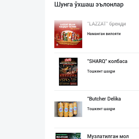
Шунга ўхшаш эълонлар
"LAZZAT" бренди
Наманган вилояти
"SHARQ" колбаса
Тошкент шаҳри
"Butcher Delika
Тошкент шаҳри
Музлатилган мол