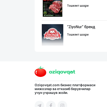
Тошкент шаҳри
"ZiyoNur" бренд
Тошкент шаҳри
"PLATINUM TRADE
Тошкент шаҳри
JERKY DELMARK —
Oziqovqat.com
бизнес платформаси
мижозлар ва етказиб берувчилар
учун учрашув жойи.
Тошкент шаҳри