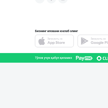
"Anhor" бренди
Тошкент шаҳри
Бизнинг иловани юклаб олинг
Сифатли товуқ ф
Тошкент шаҳри
Тўлов учун қабул қиламиз
ТАДБИРКОРЛАР, Д
Қашқадарё вилояти
SHARQ Delikates
Тошкент шаҳри