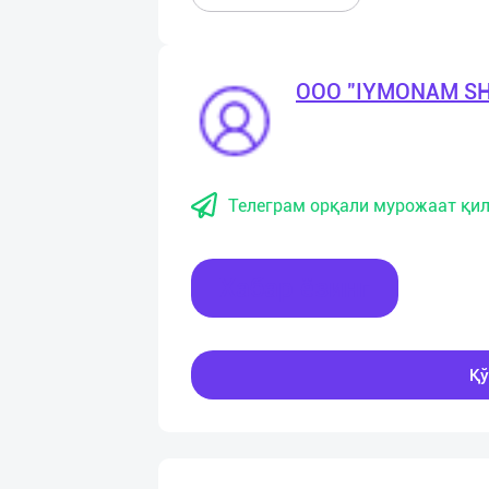
OOO "IYMONAM S
Телеграм орқали мурожаат қил
Хабар ёзинг
Қў