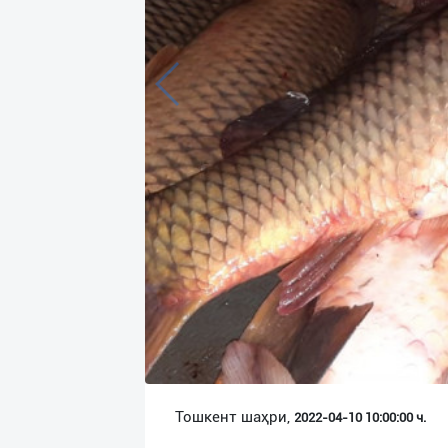
Язык
Личные
данные
Новости
2
Чаты
История
реферальных
переходов
Условия
использования
FAQ
Тошкент шаҳри,
2022-04-10 10:00:00 ч.
О