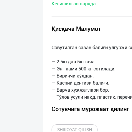
Келишилган нархда
нас
Техническая
поддержка
Қисқача Малумот
Поделиться
Совутилган сазан балиғи улгуржи с
приложением
— 2.5кгдан 5кггача.
Выход
— Энг ками 500 кг сотилади.
о
— Биринчи қўлдан.
— Каспий денгизи балиғи.
— Барча хужжатлари бор.
Сотувчига мурожаат қилинг
SHIKOYAT QILISH