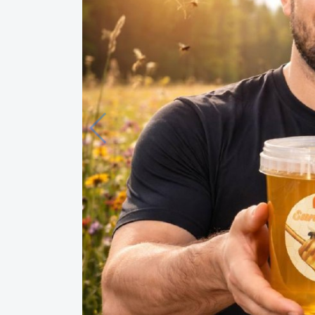
Язык
Личные
данные
Новости
2
Чаты
История
реферальных
переходов
Условия
использования
FAQ