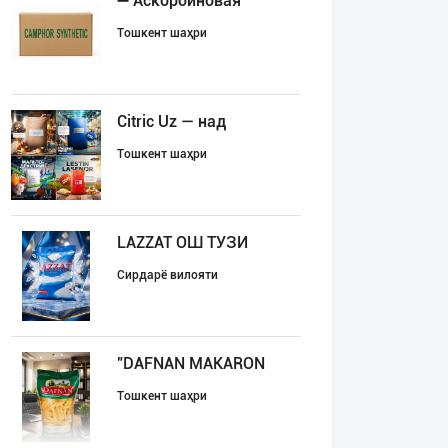
➖ Аскорбиновая
Тошкент шаҳри
Citric Uz — над
Тошкент шаҳри
LAZZAT ОШ ТУЗИ
Сирдарё вилояти
"DAFNAN MAKARON
Тошкент шаҳри