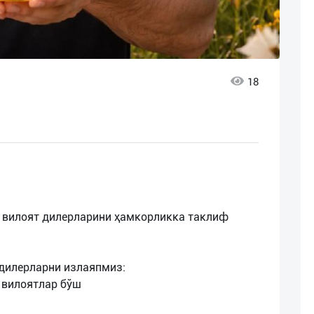
18
н вилоят дилерларини ҳамкорликка таклиф
дилерларни излаяпмиз:
 вилоятлар бўш