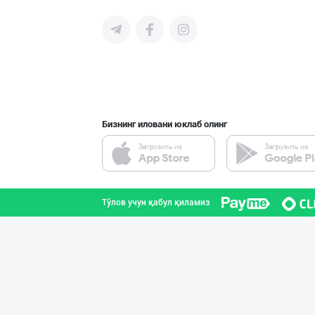
Энг Арзон Нархд
Тошкент шаҳри
Бизнинг иловани юклаб олинг
СУПEР АКЦИЯ!
Тошкент шаҳри
Тўлов учун қабул қиламиз
"STM" бренди ос
Тошкент шаҳри
Ўзбекистонда ил