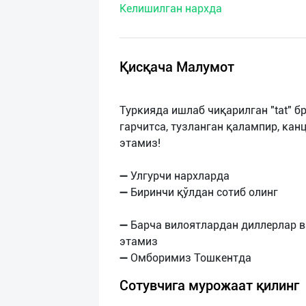
Келишилган нархда
нас
Техническая
поддержка
Қисқача Малумот
Поделиться
Туркияда ишлаб чиқарилган "tat" бр
приложением
гарчитса, тузланган қалампир, ка
этамиз!
Выход
о
➖ Улгурчи нархларда
➖ Биринчи қўлдан сотиб олинг
➖ Барча вилоятлардан диллерлар 
этамиз
Сотувчига мурожаат қилинг