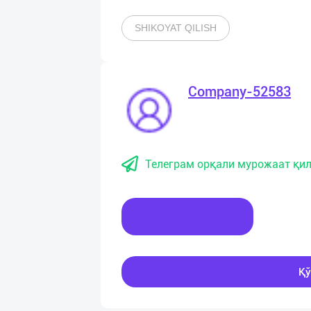
SHIKOYAT QILISH
Company-52583
Телеграм орқали мурожаат қил
Хабар ёзинг
Қў