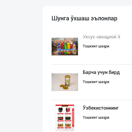
Шунга ўхшаш эълонлар
Уксус овощной 9
Тошкент шаҳри
Барча учун бирд
Тошкент шаҳри
Ўзбекистоннинг
Тошкент шаҳри