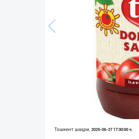
Язык
Личные
данные
Новости
2
Чаты
История
реферальных
переходов
Условия
использования
FAQ
Тошкент шаҳри,
2025-06-27 17:30:00 ч.
О