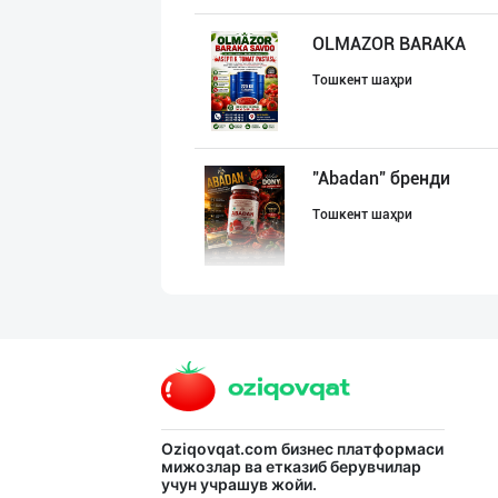
OLMAZOR BARAKA
Тошкент шаҳри
"Abadan" бренди
Тошкент шаҳри
Ўзбекистонда иш
Тошкент шаҳри
Испания зайтунл
Oziqovqat.com
бизнес платформаси
мижозлар ва етказиб берувчилар
учун учрашув жойи.
Тошкент шаҳри